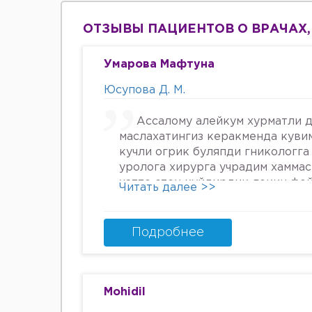
ОТЗЫВЫ ПАЦИЕНТОВ О ВРАЧАХ,
Умарова Мафтуна
Юсупова Д. М.
Ассалому алейкум хурматли д
маслахатингиз керакменда куви
кучли огрик буляпди гникологга
уролога хирурга учрадим хамма
хатто стен куйдирдик лекин фо
Читать далее >>
охири вирус бормикин деган фи
шунинг учун хатто туберкулёз 
Энди Нима килшини билмай кол
Подробнее
34га кирдим 3та фарзанди бор х
Мафтуна
Mohidil