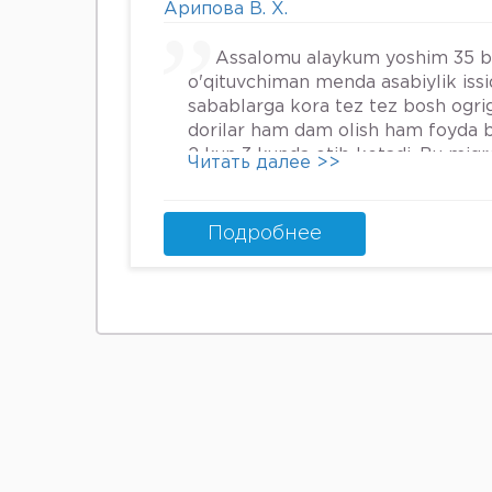
Арипова В. Х.
Assalomu alaykum yoshim 35 
o'qituvchiman menda asabiylik iss
sabablarga kora tez tez bosh ogrig
dorilar ham dam olish ham foyda 
2 kun 3 kunda otib ketadi. Bu mig
Читать далее >>
nima qilsam boladi.
Подробнее