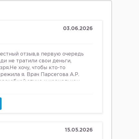
03.06.2026
честный отзыв,в первую очередь
юди не тратили свои деньги,
зря.Не хочу, чтобы кто-то
ережила я. Врач Парсегова А.Р.
 врачебной этике и нормальном
ошении к людям. Если хотите
ьницу или повесится, смело
что врач, тем более женщина,
 женщин, убивать в них
и высокомерно относится к
о всему после осмотра на
щупывании и т.д.,придя домой я
15.05.2026
е выделения. Женщинам старше