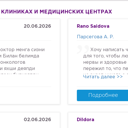
 КЛИНИКАХ И МЕДИЦИНСКИХ ЦЕНТРАХ
20.06.2026
Rano Saidova
Парсегова А. Р.
октор менга сизни
Хочу написать 
м Билан белимда
для того, чтобы л
 онкологов
нервы и здоровье 
си яхши деяпди
пережил то, что п
йдаси булмаяпди
не знает ничего о
Читать далее >>
крга келяпман
человеческом отн
га текширтирдим
попасть в психбол
дим ердам Беринг
идите.Я не знала, 
Подробнее
урмат Билан
может так унижать
надежду, грубить 
пациентам. Плюс к
кресле и грубом о
02.06.2026
Dildora
заметила кровяны