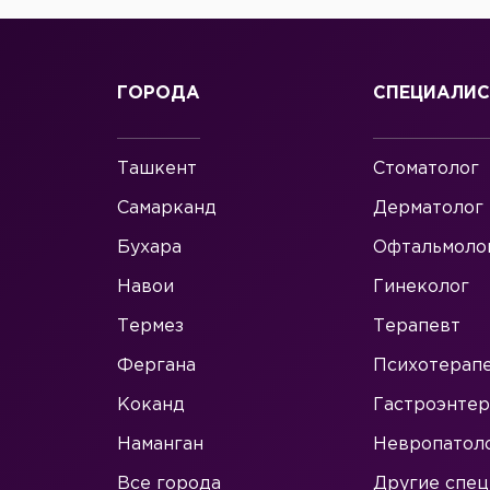
ГОРОДА
СПЕЦИАЛИ
Ташкент
Стоматолог
Самарканд
Дерматолог
Бухара
Офтальмоло
Навои
Гинеколог
Термез
Терапевт
Фергана
Психотерап
Коканд
Гастроэнтер
Наманган
Невропатол
Все города
Другие спец