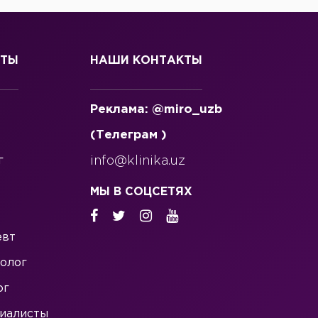
СТЫ
НАШИ КОНТАКТЫ
Реклама: @miro_uzb
(Телеграм )
г
info@klinika.uz
МЫ В СОЦСЕТЯХ
евт
олог
ог
иалисты