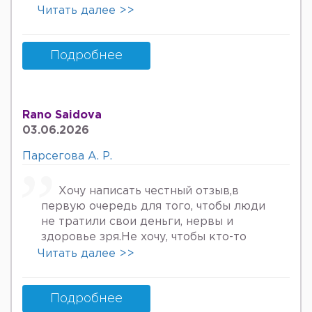
онкологов уролога хирурга учрадим
Читать далее >>
хаммаси яхши деяпди хатто стен
куйдирдик лекин фойдаси булмаяпди
охири вирус бормикин деган фикрга
Подробнее
келяпман шунинг учун хатто
туберкулёз га текширтирдим Энди
Нима килшини билмай колдим ердам
Rano Saidova
Беринг 34га кирдим 3та фарзанди бор
03.06.2026
хурмат Билан Мафтуна
Парсегова А. Р.
Хочу написать честный отзыв,в
первую очередь для того, чтобы люди
не тратили свои деньги, нервы и
здоровье зря.Не хочу, чтобы кто-то
пережил то, что пережила я. Врач
Читать далее >>
Парсегова А.Р. не знает ничего о
врачебной этике и нормальном
человеческом отношении к людям.
Подробнее