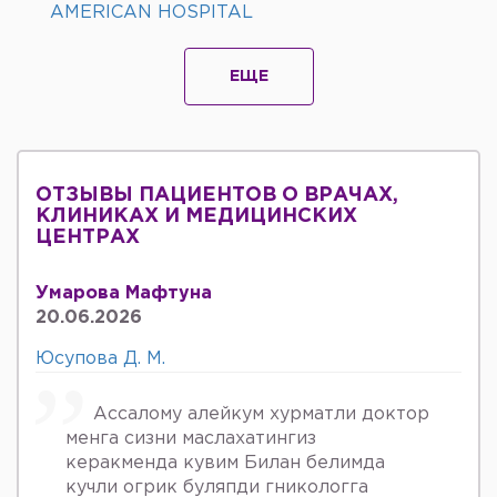
AMERICAN HOSPITAL
ЕЩЕ
ОТЗЫВЫ ПАЦИЕНТОВ О ВРАЧАХ,
КЛИНИКАХ И МЕДИЦИНСКИХ
ЦЕНТРАХ
Умарова Мафтуна
20.06.2026
Юсупова Д. М.
Ассалому алейкум хурматли доктор
менга сизни маслахатингиз
керакменда кувим Билан белимда
кучли огрик буляпди гникологга