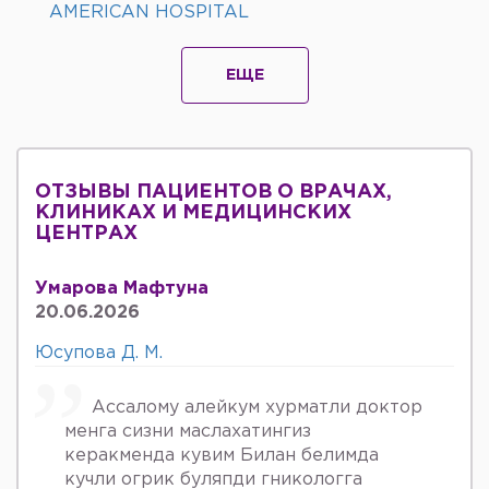
AMERICAN HOSPITAL
ЕЩЕ
ОТЗЫВЫ ПАЦИЕНТОВ О ВРАЧАХ,
КЛИНИКАХ И МЕДИЦИНСКИХ
ЦЕНТРАХ
Умарова Мафтуна
20.06.2026
Юсупова Д. М.
Ассалому алейкум хурматли доктор
менга сизни маслахатингиз
керакменда кувим Билан белимда
кучли огрик буляпди гникологга