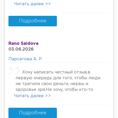
онкологов уролога хирурга учрадим
Читать далее >>
хаммаси яхши деяпди хатто стен
куйдирдик лекин фойдаси булмаяпди
охири вирус бормикин деган фикрга
Подробнее
келяпман шунинг учун хатто
туберкулёз га текширтирдим Энди
Нима килшини билмай колдим ердам
Rano Saidova
Беринг 34га кирдим 3та фарзанди бор
03.06.2026
хурмат Билан Мафтуна
Парсегова А. Р.
Хочу написать честный отзыв,в
первую очередь для того, чтобы люди
не тратили свои деньги, нервы и
здоровье зря.Не хочу, чтобы кто-то
пережил то, что пережила я. Врач
Читать далее >>
Парсегова А.Р. не знает ничего о
врачебной этике и нормальном
человеческом отношении к людям.
Подробнее