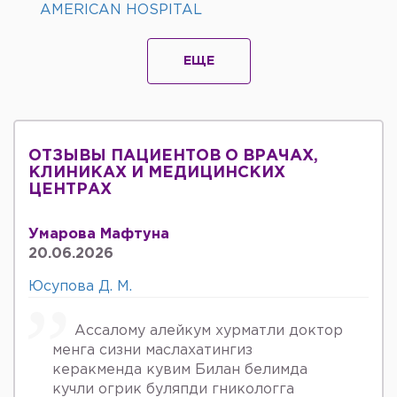
AMERICAN HOSPITAL
ЕЩЕ
ОТЗЫВЫ ПАЦИЕНТОВ О ВРАЧАХ,
КЛИНИКАХ И МЕДИЦИНСКИХ
ЦЕНТРАХ
Умарова Мафтуна
20.06.2026
Юсупова Д. М.
Ассалому алейкум хурматли доктор
менга сизни маслахатингиз
керакменда кувим Билан белимда
кучли огрик буляпди гникологга