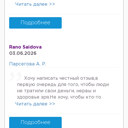
онкологов уролога хирурга учрадим
Читать далее >>
хаммаси яхши деяпди хатто стен
куйдирдик лекин фойдаси булмаяпди
охири вирус бормикин деган фикрга
Подробнее
келяпман шунинг учун хатто
туберкулёз га текширтирдим Энди
Нима килшини билмай колдим ердам
Rano Saidova
Беринг 34га кирдим 3та фарзанди бор
03.06.2026
хурмат Билан Мафтуна
Парсегова А. Р.
Хочу написать честный отзыв,в
первую очередь для того, чтобы люди
не тратили свои деньги, нервы и
здоровье зря.Не хочу, чтобы кто-то
пережил то, что пережила я. Врач
Читать далее >>
Парсегова А.Р. не знает ничего о
врачебной этике и нормальном
человеческом отношении к людям.
Подробнее