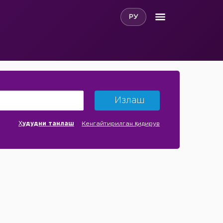
РУ
Излаш
Ҳудудни танлаш
Кенгайтирилган қидирув