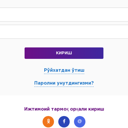
КИРИШ
Рўйхатдан ўтиш
Паролни унутдингизми?
Ижтимоий тармоқ орқали кириш