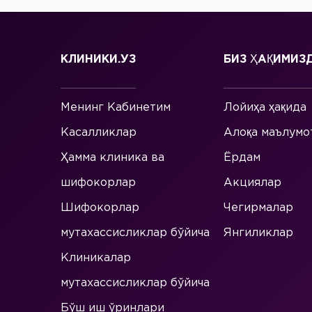
КЛИНИКИ.УЗ
БИЗ ҲАҚИМИЗ
Менинг Кабинетим
Лойиҳа ҳақида
Касалликлар
Алоқа маълумо
Ҳамма клиника ва
Ёрдам
шифокорлар
Акциялар
Шифокорлар
Чегирмалар
мутахассисликлар бўйича
Янгиликлар
Клиникалар
мутахассисликлар бўйича
Бўш иш ўринлари