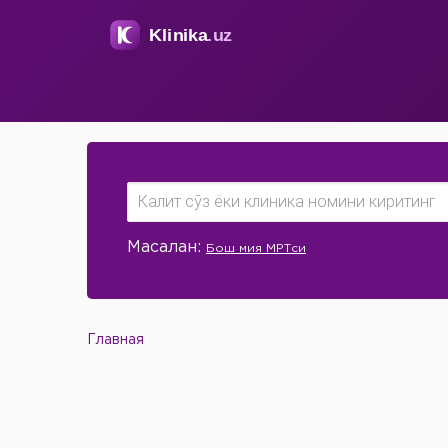
Масалан:
Бош мия МРТси
Главная