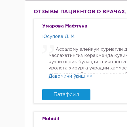
ОТЗЫВЫ ПАЦИЕНТОВ О ВРАЧАХ,
Умарова Мафтуна
Юсупова Д. М.
Ассалому алейкум хурматли д
маслахатингиз керакменда куви
кучли огрик буляпди гникологга
уролога хирурга учрадим хамма
хатто стен куйдирдик лекин фо
Давомини ўқиш >>
охири вирус бормикин деган фи
шунинг учун хатто туберкулёз 
Энди Нима килшини билмай кол
Батафсил
34га кирдим 3та фарзанди бор х
Мафтуна
Mohidil