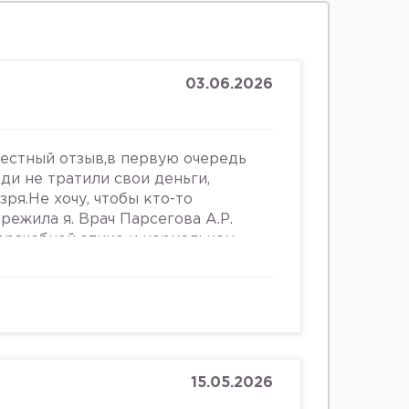
03.06.2026
честный отзыв,в первую очередь
юди не тратили свои деньги,
зря.Не хочу, чтобы кто-то
ережила я. Врач Парсегова А.Р.
 врачебной этике и нормальном
ошении к людям. Если хотите
ьницу или повесится, смело
что врач, тем более женщина,
 женщин, убивать в них
и высокомерно относится к
о всему после осмотра на
щупывании и т.д.,придя домой я
15.05.2026
е выделения. Женщинам старше