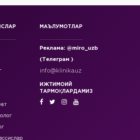
ИСЛАР
МАЪЛУМОТЛАР
Реклама: @miro_uzb
(Телеграм )
г
info@klinika.uz
ИЖТИМОИЙ
ТАРМОҚЛАРДАМИЗ
евт
олог
ог
ассислар