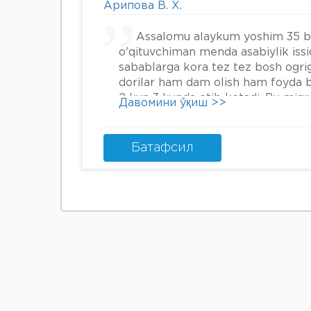
Арипова В. Х.
Assalomu alaykum yoshim 35 
o'qituvchiman menda asabiylik iss
sabablarga kora tez tez bosh ogrig
dorilar ham dam olish ham foyda 
2 kun 3 kunda otib ketadi. Bu mig
Давомини ўқиш >>
nima qilsam boladi.
Батафсил