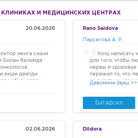
 КЛИНИКАХ И МЕДИЦИНСКИХ ЦЕНТРАХ
20.06.2026
Rano Saidova
Парсегова А. Р.
октор менга сизни
Хочу написать 
м Билан белимда
для того, чтобы л
 онкологов
нервы и здоровье 
си яхши деяпди
пережил то, что п
йдаси булмаяпди
не знает ничего о
Давомини ўқиш >>
крга келяпман
человеческом отн
га текширтирдим
попасть в психбол
дим ердам Беринг
идите.Я не знала, 
Батафсил
урмат Билан
может так унижать
надежду, грубить 
пациентам. Плюс к
кресле и грубом о
02.06.2026
Dildora
заметила кровяны