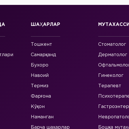
ДА
ШАҲАРЛАР
МУТАХАСС
Тошкент
Стоматолог
тлари
Самарқанд
Дерматолог
Бухоро
Офтальмоло
Навоий
Гинеколог
Термиз
Терапевт
Фарғона
Психотерап
Кўқон
Гастроэнтер
Наманган
Невропатол
Барча шаҳарлар
Бошқа мутах