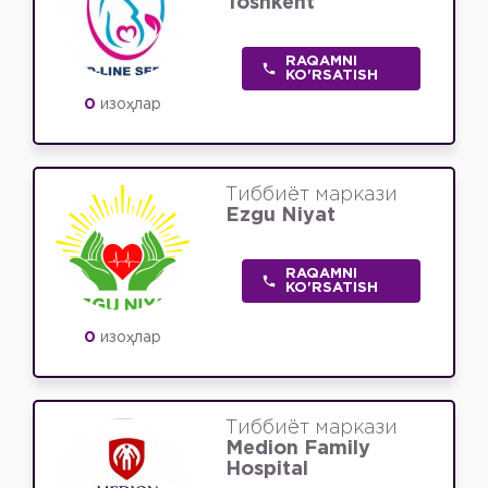
Toshkent
RAQAMNI
KO'RSATISH
0
изоҳлар
Тиббиёт маркази
Ezgu Niyat
RAQAMNI
KO'RSATISH
0
изоҳлар
Тиббиёт маркази
Medion Family
Hospital