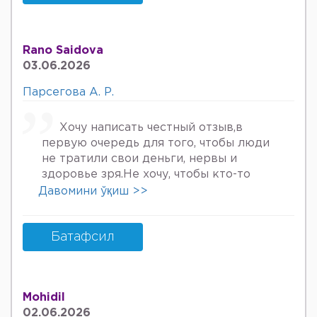
келяпман шунинг учун хатто
туберкулёз га текширтирдим Энди
Нима килшини билмай колдим ердам
Rano Saidova
Беринг 34га кирдим 3та фарзанди бор
03.06.2026
хурмат Билан Мафтуна
Парсегова А. Р.
Хочу написать честный отзыв,в
первую очередь для того, чтобы люди
не тратили свои деньги, нервы и
здоровье зря.Не хочу, чтобы кто-то
пережил то, что пережила я. Врач
Давомини ўқиш >>
Парсегова А.Р. не знает ничего о
врачебной этике и нормальном
человеческом отношении к людям.
Батафсил
Если хотите попасть в психбольницу
или повесится, смело идите.Я не знала,
что врач, тем более женщина, может
Mohidil
так унижать женщин, убивать в них
02.06.2026
надежду, грубить и высокомерно