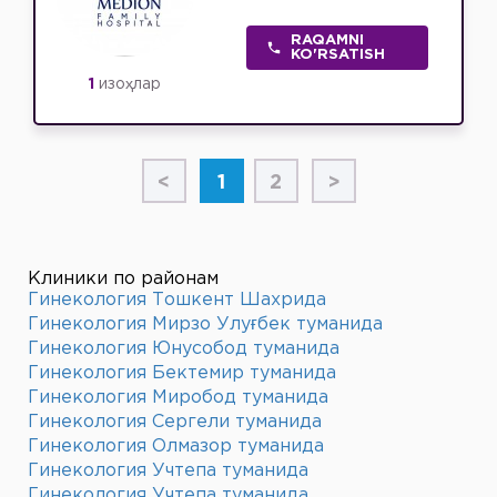
RAQAMNI
KO'RSATISH
1
изоҳлар
<
1
2
>
Клиники по районам
Гинекология Тошкент Шахрида
Гинекология Мирзо Улуғбек туманида
Гинекология Юнусобод туманида
Гинекология Бектемир туманида
Гинекология Миробод туманида
Гинекология Сергели туманида
Гинекология Олмазор туманида
Гинекология Учтепа туманида
Гинекология Учтепа туманида