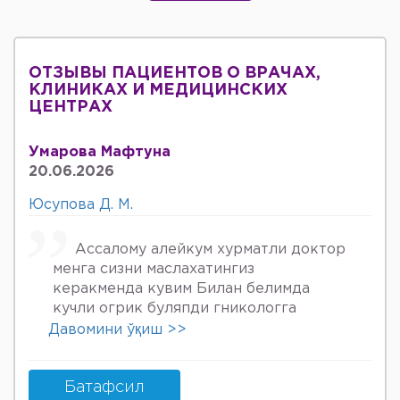
ОТЗЫВЫ ПАЦИЕНТОВ О ВРАЧАХ,
КЛИНИКАХ И МЕДИЦИНСКИХ
ЦЕНТРАХ
Умарова Мафтуна
20.06.2026
Юсупова Д. М.
Ассалому алейкум хурматли доктор
менга сизни маслахатингиз
керакменда кувим Билан белимда
кучли огрик буляпди гникологга
онкологов уролога хирурга учрадим
Давомини ўқиш >>
хаммаси яхши деяпди хатто стен
куйдирдик лекин фойдаси булмаяпди
охири вирус бормикин деган фикрга
Батафсил