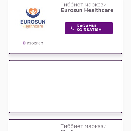
Тиббиёт маркази
Eurosun Healthcare
RAQAMNI
KO'RSATISH
0
изоҳлар
Тиббиёт маркази