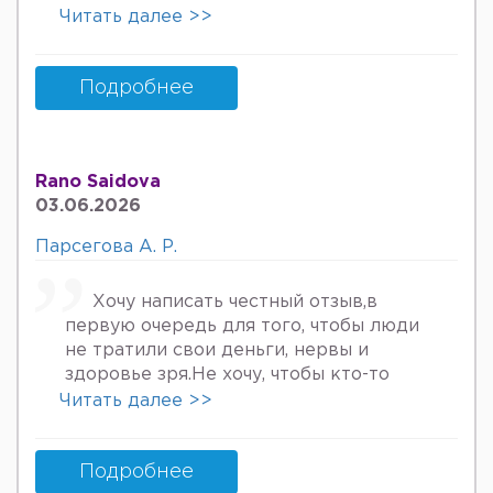
онкологов уролога хирурга учрадим
Читать далее >>
хаммаси яхши деяпди хатто стен
куйдирдик лекин фойдаси булмаяпди
охири вирус бормикин деган фикрга
Подробнее
келяпман шунинг учун хатто
туберкулёз га текширтирдим Энди
Нима килшини билмай колдим ердам
Rano Saidova
Беринг 34га кирдим 3та фарзанди бор
03.06.2026
хурмат Билан Мафтуна
Парсегова А. Р.
Хочу написать честный отзыв,в
первую очередь для того, чтобы люди
не тратили свои деньги, нервы и
здоровье зря.Не хочу, чтобы кто-то
пережил то, что пережила я. Врач
Читать далее >>
Парсегова А.Р. не знает ничего о
врачебной этике и нормальном
человеческом отношении к людям.
Подробнее