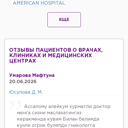
AMERICAN HOSPITAL
ЕЩЕ
ОТЗЫВЫ ПАЦИЕНТОВ О ВРАЧАХ,
КЛИНИКАХ И МЕДИЦИНСКИХ
ЦЕНТРАХ
Умарова Мафтуна
20.06.2026
Юсупова Д. М.
Ассалому алейкум хурматли доктор
менга сизни маслахатингиз
керакменда кувим Билан белимда
кучли огрик буляпди гникологга