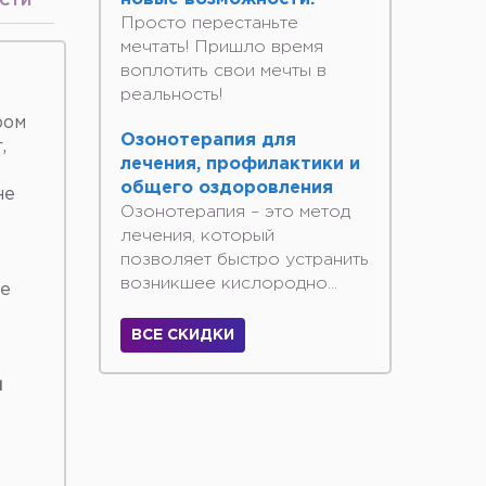
СТИ
Просто перестаньте
мечтать! Пришло время
воплотить свои мечты в
реальность!
ром
Озонотерапия для
,
лечения, профилактики и
общего оздоровления
не
Озонотерапия – это метод
лечения, который
позволяет быстро устранить
возникшее кислородно...
ие
ВСЕ СКИДКИ
я