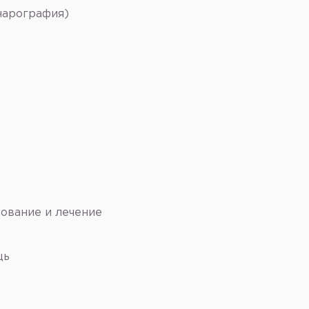
нарография)
ование и лечение
щь