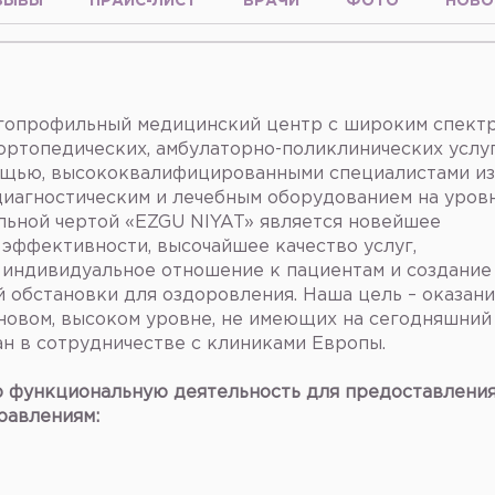
ЗЫВЫ
ПРАЙС-ЛИСТ
ВРАЧИ
ФОТО
НОВО
огопрофильный медицинский центр с широким спект
ортопедических, амбулаторно-поликлинических услуг
ощью, высококвалифицированными специалистами из
диагностическим и лечебным оборудованием на уров
льной чертой «EZGU NIYAT» является новейшее
эффективности, высочайшее качество услуг,
 индивидуальное отношение к пациентам и создание
 обстановки для оздоровления. Наша цель – оказан
новом, высоком уровне, не имеющих на сегодняшний
ан в сотрудничестве с клиниками Европы.
 функциональную деятельность для предоставлени
равлениям: