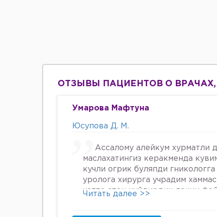
ОТЗЫВЫ ПАЦИЕНТОВ О ВРАЧАХ,
Умарова Мафтуна
Юсупова Д. М.
Ассалому алейкум хурматли д
маслахатингиз керакменда куви
кучли огрик буляпди гникологга
уролога хирурга учрадим хамма
хатто стен куйдирдик лекин фо
Читать далее >>
охири вирус бормикин деган фи
шунинг учун хатто туберкулёз 