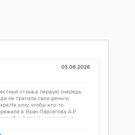
03.06.2026
честный отзыв,в первую очередь
юди не тратили свои деньги,
зря.Не хочу, чтобы кто-то
ережила я. Врач Парсегова А.Р.
 врачебной этике и нормальном
ошении к людям. Если хотите
ьницу или повесится, смело