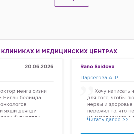
 КЛИНИКАХ И МЕДИЦИНСКИХ ЦЕНТРАХ
20.06.2026
Rano Saidova
Парсегова А. Р.
октор менга сизни
Хочу написать 
м Билан белимда
для того, чтобы л
 онкологов
нервы и здоровье 
си яхши деяпди
пережил то, что п
йдаси булмаяпди
не знает ничего о
Читать далее >>
крга келяпман
человеческом отн
га текширтирдим
попасть в психбол