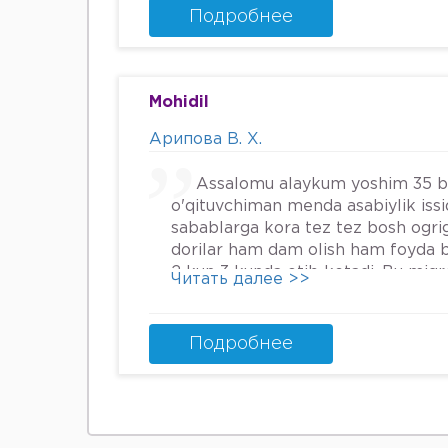
Энди Нима килшини билмай кол
Подробнее
34га кирдим 3та фарзанди бор х
Мафтуна
Mohidil
Арипова В. Х.
Assalomu alaykum yoshim 35 
o'qituvchiman menda asabiylik iss
sabablarga kora tez tez bosh ogrig
dorilar ham dam olish ham foyda 
2 kun 3 kunda otib ketadi. Bu mig
Читать далее >>
nima qilsam boladi.
Подробнее