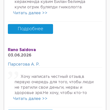
керакменда кувим Билан белимда
кучли огрик буляпди гникологга
онкологов уролога хирурга учрадим
Читать далее >>
хаммаси яхши деяпди хатто стен
куйдирдик лекин фойдаси булмаяпди
охири вирус бормикин деган фикрга
Подробнее
келяпман шунинг учун хатто
туберкулёз га текширтирдим Энди
Нима килшини билмай колдим ердам
Rano Saidova
Беринг 34га кирдим 3та фарзанди бор
03.06.2026
хурмат Билан Мафтуна
Парсегова А. Р.
Хочу написать честный отзыв,в
первую очередь для того, чтобы люди
не тратили свои деньги, нервы и
здоровье зря.Не хочу, чтобы кто-то
пережил то, что пережила я. Врач
Читать далее >>
Парсегова А.Р. не знает ничего о
врачебной этике и нормальном