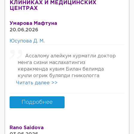
КЛИНИКАХ И МЕДИЦИНСКИХ
ЦЕНТРАХ
Умарова Мафтуна
20.06.2026
Юсупова Д. М.
Ассалому алейкум хурматли доктор
менга сизни маслахатингиз
керакменда кувим Билан белимда
кучли огрик буляпди гникологга
онкологов уролога хирурга учрадим
Читать далее >>
хаммаси яхши деяпди хатто стен
куйдирдик лекин фойдаси булмаяпди
охири вирус бормикин деган фикрга
Подробнее
келяпман шунинг учун хатто
туберкулёз га текширтирдим Энди
Нима килшини билмай колдим ердам
Rano Saidova
Беринг 34га кирдим 3та фарзанди бор