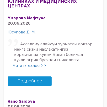
КЛИНИКАХ И МЕДИЦИНСКИХ
ЦЕНТРАХ
Умарова Мафтуна
20.06.2026
Юсупова Д. М.
Ассалому алейкум хурматли доктор
менга сизни маслахатингиз
керакменда кувим Билан белимда
кучли огрик буляпди гникологга
онкологов уролога хирурга учрадим
Читать далее >>
хаммаси яхши деяпди хатто стен
куйдирдик лекин фойдаси булмаяпди
охири вирус бормикин деган фикрга
Подробнее
келяпман шунинг учун хатто
туберкулёз га текширтирдим Энди
Нима килшини билмай колдим ердам
Rano Saidova
Беринг 34га кирдим 3та фарзанди бор
03.06.2026