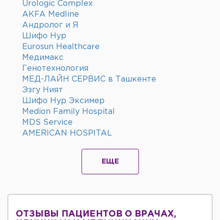
Urologic Complex
AKFA Medline
Андролог и Я
Шифо Нур
Eurosun Healthcare
Медимакс
Генотехнология
МЕД-ЛАЙН СЕРВИС в Ташкенте
Эзгу Ният
Шифо Нур Эксимер
Medion Family Hospital
MDS Service
AMERICAN HOSPITAL
ЕЩЕ
ОТЗЫВЫ ПАЦИЕНТОВ О ВРАЧАХ,