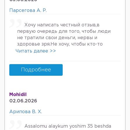
хурмат Билан Мафтуна
Парсегова А. Р.
Хочу написать честный отзыв,в
первую очередь для того, чтобы люди
не тратили свои деньги, нервы и
здоровье зря.Не хочу, чтобы кто-то
пережил то, что пережила я. Врач
Читать далее >>
Парсегова А.Р. не знает ничего о
врачебной этике и нормальном
человеческом отношении к людям.
Подробнее
Если хотите попасть в психбольницу
или повесится, смело идите.Я не знала,
что врач, тем более женщина, может
Mohidil
так унижать женщин, убивать в них
02.06.2026
надежду, грубить и высокомерно
относится к пациентам. Плюс ко всему
Арипова В. Х.
после осмотра на кресле и грубом
ощупывании и т.д.,придя домой я
Assalomu alaykum yoshim 35 beshda
заметила кровяные выделения.