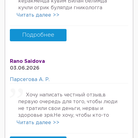
керакменда кувим Билан белимда
кучли огрик буляпди гникологга
онкологов уролога хирурга учрадим
Читать далее >>
хаммаси яхши деяпди хатто стен
куйдирдик лекин фойдаси булмаяпди
охири вирус бормикин деган фикрга
Подробнее
келяпман шунинг учун хатто
туберкулёз га текширтирдим Энди
Нима килшини билмай колдим ердам
Rano Saidova
Беринг 34га кирдим 3та фарзанди бор
03.06.2026
хурмат Билан Мафтуна
Парсегова А. Р.
Хочу написать честный отзыв,в
первую очередь для того, чтобы люди
не тратили свои деньги, нервы и
здоровье зря.Не хочу, чтобы кто-то
пережил то, что пережила я. Врач
Читать далее >>
Парсегова А.Р. не знает ничего о
врачебной этике и нормальном