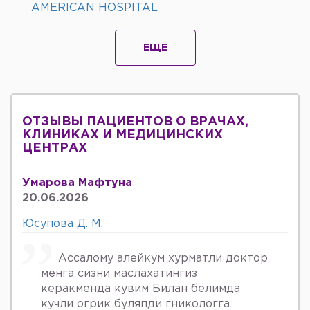
AMERICAN HOSPITAL
ЕЩЕ
ОТЗЫВЫ ПАЦИЕНТОВ О ВРАЧАХ,
КЛИНИКАХ И МЕДИЦИНСКИХ
ЦЕНТРАХ
Умарова Мафтуна
20.06.2026
Юсупова Д. М.
Ассалому алейкум хурматли доктор
менга сизни маслахатингиз
керакменда кувим Билан белимда
кучли огрик буляпди гникологга