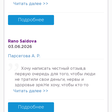
онкологов уролога хирурга учрадим
Читать далее >>
хаммаси яхши деяпди хатто стен
куйдирдик лекин фойдаси булмаяпди
охири вирус бормикин деган фикрга
Подробнее
келяпман шунинг учун хатто
туберкулёз га текширтирдим Энди
Нима килшини билмай колдим ердам
Rano Saidova
Беринг 34га кирдим 3та фарзанди бор
03.06.2026
хурмат Билан Мафтуна
Парсегова А. Р.
Хочу написать честный отзыв,в
первую очередь для того, чтобы люди
не тратили свои деньги, нервы и
здоровье зря.Не хочу, чтобы кто-то
пережил то, что пережила я. Врач
Читать далее >>
Парсегова А.Р. не знает ничего о
врачебной этике и нормальном
человеческом отношении к людям.
Подробнее