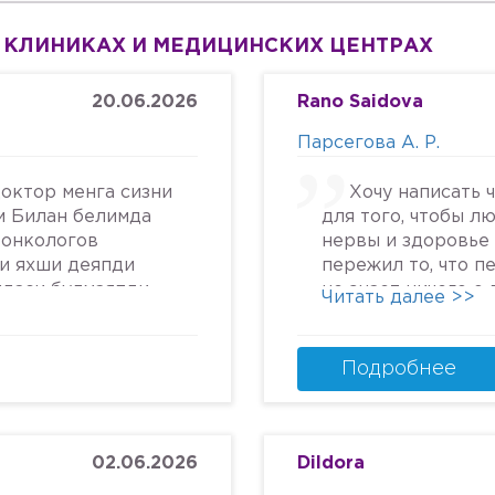
 КЛИНИКАХ И МЕДИЦИНСКИХ ЦЕНТРАХ
20.06.2026
Rano Saidova
Парсегова А. Р.
октор менга сизни
Хочу написать 
м Билан белимда
для того, чтобы л
 онкологов
нервы и здоровье 
си яхши деяпди
пережил то, что п
йдаси булмаяпди
не знает ничего о
Читать далее >>
крга келяпман
человеческом отн
га текширтирдим
попасть в психбол
дим ердам Беринг
идите.Я не знала, 
Подробнее
урмат Билан
может так унижать
надежду, грубить 
пациентам. Плюс к
кресле и грубом о
02.06.2026
Dildora
заметила кровяны