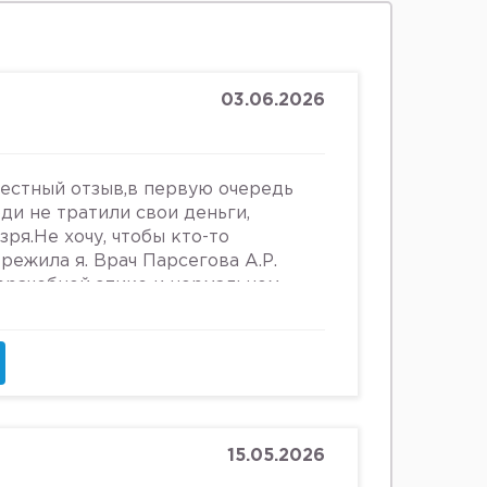
03.06.2026
честный отзыв,в первую очередь
юди не тратили свои деньги,
зря.Не хочу, чтобы кто-то
ережила я. Врач Парсегова А.Р.
 врачебной этике и нормальном
ошении к людям. Если хотите
ьницу или повесится, смело
что врач, тем более женщина,
 женщин, убивать в них
и высокомерно относится к
о всему после осмотра на
щупывании и т.д.,придя домой я
15.05.2026
е выделения. Женщинам старше