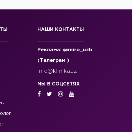
СТЫ
НАШИ КОНТАКТЫ
Реклама: @miro_uzb
(Телеграм )
г
info@klinika.uz
МЫ В СОЦСЕТЯХ
евт
олог
ог