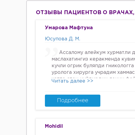
ОТЗЫВЫ ПАЦИЕНТОВ О ВРАЧАХ,
Умарова Мафтуна
Юсупова Д. М.
Ассалому алейкум хурматли д
маслахатингиз керакменда куви
кучли огрик буляпди гникологга
уролога хирурга учрадим хамма
хатто стен куйдирдик лекин фо
Читать далее >>
охири вирус бормикин деган фи
шунинг учун хатто туберкулёз 
Энди Нима килшини билмай кол
Подробнее
34га кирдим 3та фарзанди бор х
Мафтуна
Mohidil