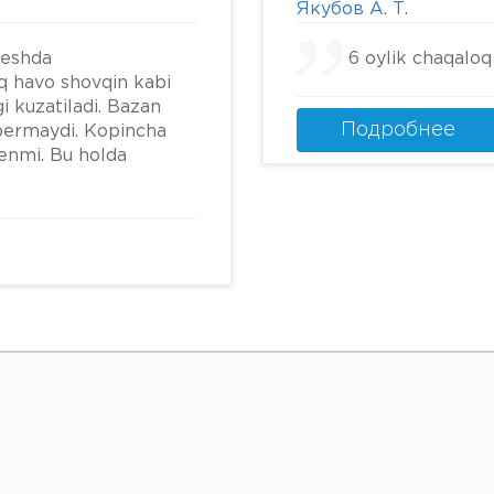
Якубов А. Т.
30 она выносит ве
на женщинах и их 
beshda
6 oylik chaqaloq
писать не буду. Б
iq havo shovqin kabi
её жаль. Потому чт
i kuzatiladi. Bazan
ней столько жесто
Подробнее
bermaydi. Kopincha
обычную поликлини
renmi. Bu holda
к ней.