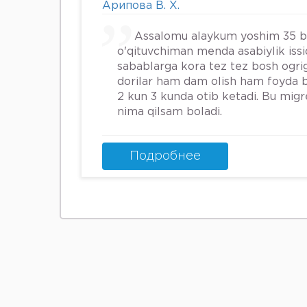
Арипова В. Х.
Assalomu alaykum yoshim 35 
o'qituvchiman menda asabiylik iss
sabablarga kora tez tez bosh ogrig
dorilar ham dam olish ham foyda 
2 kun 3 kunda otib ketadi. Bu mig
nima qilsam boladi.
Подробнее