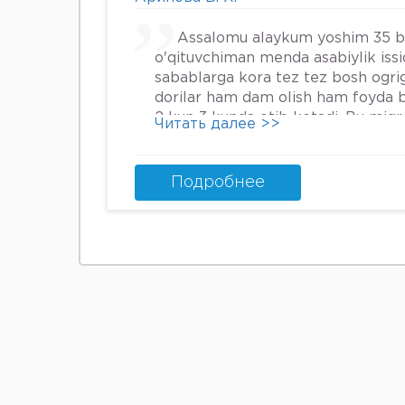
Assalomu alaykum yoshim 35 
o'qituvchiman menda asabiylik iss
sabablarga kora tez tez bosh ogrig
dorilar ham dam olish ham foyda 
2 kun 3 kunda otib ketadi. Bu mig
Читать далее >>
nima qilsam boladi.
Подробнее