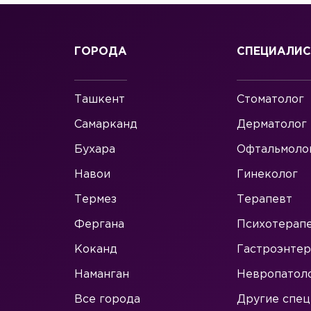
ГОРОДА
СПЕЦИАЛИ
Ташкент
Стоматолог
Самарканд
Дерматолог
Бухара
Офтальмоло
Навои
Гинеколог
Термез
Терапевт
Фергана
Психотерап
Коканд
Гастроэнтер
Наманган
Невропатол
Все города
Другие спец