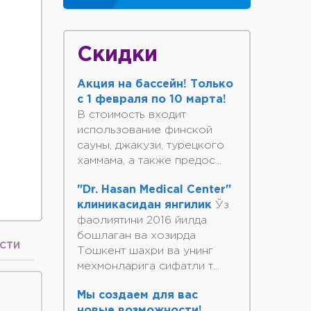
Скидки
Акция на бассейн! Только
с 1 февраля по 10 марта!
В стоимость входит
использование финской
сауны, джакузи, турецкого
хаммама, а также предос...
"Dr. Hasan Medical Center"
клиникасидан янгилик
Ўз
фаолиятини 2016 йилда
бошлаган ва хозирда
СТИ
Тошкент шахри ва унинг
мехмонларига сифатли т...
Мы создаем для вас
новые возможности!