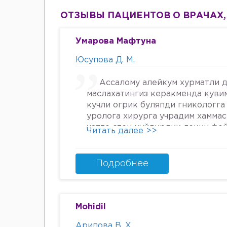
ОТЗЫВЫ ПАЦИЕНТОВ О ВРАЧАХ,
Умарова Мафтуна
Юсупова Д. М.
Ассалому алейкум хурматли д
маслахатингиз керакменда куви
кучли огрик буляпди гникологга
уролога хирурга учрадим хамма
хатто стен куйдирдик лекин фо
Читать далее >>
охири вирус бормикин деган фи
шунинг учун хатто туберкулёз 
Энди Нима килшини билмай кол
Подробнее
34га кирдим 3та фарзанди бор х
Мафтуна
Mohidil
Арипова В. Х.