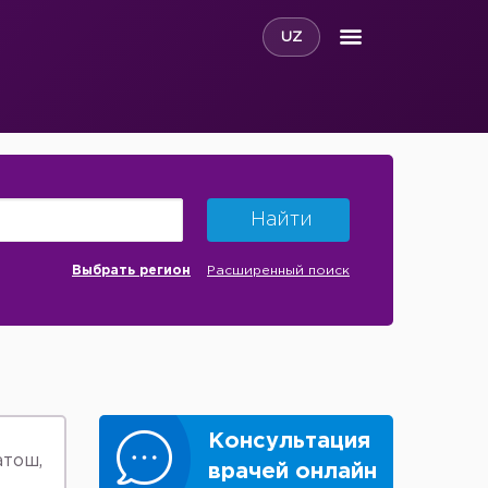
UZ
Найти
Выбрать регион
Расширенный поиск
Консультация
атош,
врачей онлайн