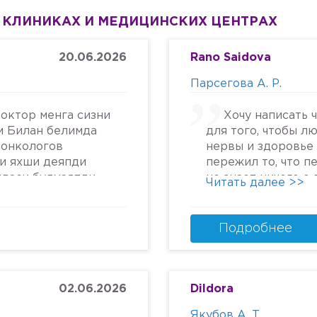
 КЛИНИКАХ И МЕДИЦИНСКИХ ЦЕНТРАХ
20.06.2026
Rano Saidova
Парсегова А. Р.
октор менга сизни
Хочу написать 
м Билан белимда
для того, чтобы л
 онкологов
нервы и здоровье 
си яхши деяпди
пережил то, что п
йдаси булмаяпди
не знает ничего о
Читать далее >>
крга келяпман
человеческом отн
га текширтирдим
попасть в психбол
дим ердам Беринг
идите.Я не знала, 
Подробнее
урмат Билан
может так унижать
надежду, грубить 
пациентам. Плюс к
кресле и грубом о
02.06.2026
Dildora
заметила кровяны
Якубов А. Т.