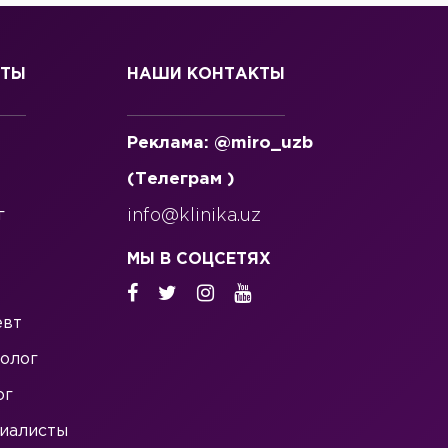
СТЫ
НАШИ КОНТАКТЫ
Реклама: @miro_uzb
(Телеграм )
г
info@klinika.uz
МЫ В СОЦСЕТЯХ
евт
олог
ог
иалисты