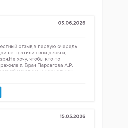
03.06.2026
честный отзыв,в первую очередь
юди не тратили свои деньги,
зря.Не хочу, чтобы кто-то
ережила я. Врач Парсегова А.Р.
 врачебной этике и нормальном
ошении к людям. Если хотите
ьницу или повесится, смело
что врач, тем более женщина,
 женщин, убивать в них
и высокомерно относится к
о всему после осмотра на
щупывании и т.д.,придя домой я
15.05.2026
е выделения. Женщинам старше