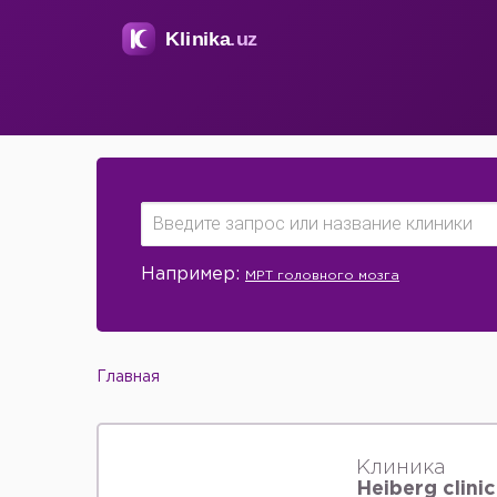
Например:
МРТ головного мозга
Главная
Клиника
Heiberg clinic