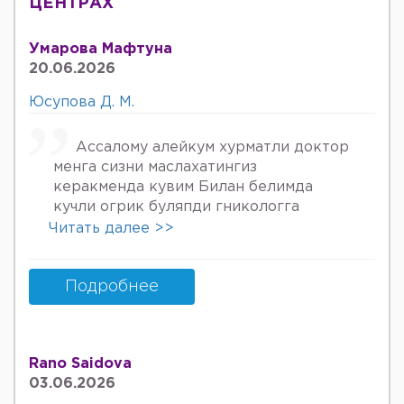
ЦЕНТРАХ
Умарова Мафтуна
20.06.2026
Юсупова Д. М.
Ассалому алейкум хурматли доктор
менга сизни маслахатингиз
керакменда кувим Билан белимда
кучли огрик буляпди гникологга
онкологов уролога хирурга учрадим
Читать далее >>
хаммаси яхши деяпди хатто стен
куйдирдик лекин фойдаси булмаяпди
охири вирус бормикин деган фикрга
Подробнее
келяпман шунинг учун хатто
туберкулёз га текширтирдим Энди
Нима килшини билмай колдим ердам
Rano Saidova
Беринг 34га кирдим 3та фарзанди бор
03.06.2026
хурмат Билан Мафтуна