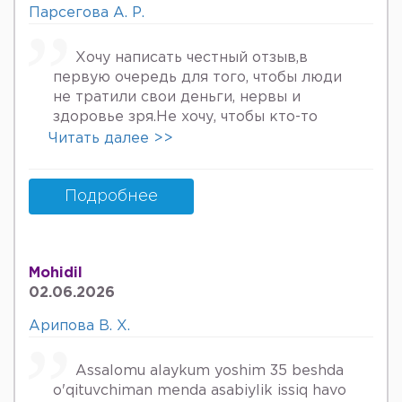
Парсегова А. Р.
Хочу написать честный отзыв,в
первую очередь для того, чтобы люди
не тратили свои деньги, нервы и
здоровье зря.Не хочу, чтобы кто-то
пережил то, что пережила я. Врач
Читать далее >>
Парсегова А.Р. не знает ничего о
врачебной этике и нормальном
человеческом отношении к людям.
Подробнее
Если хотите попасть в психбольницу
или повесится, смело идите.Я не знала,
что врач, тем более женщина, может
Mohidil
так унижать женщин, убивать в них
02.06.2026
надежду, грубить и высокомерно
относится к пациентам. Плюс ко всему
Арипова В. Х.
после осмотра на кресле и грубом
ощупывании и т.д.,придя домой я
Assalomu alaykum yoshim 35 beshda
заметила кровяные выделения.
o'qituvchiman menda asabiylik issiq havo
Женщинам старше 30 она выносит