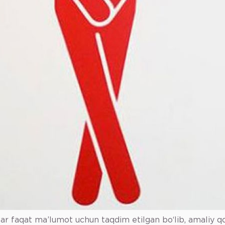
lar faqat ma’lumot uchun taqdim etilgan bo‘lib, amaliy q