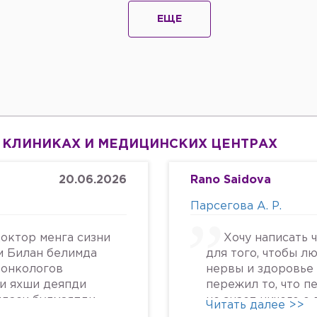
ЕЩЕ
 КЛИНИКАХ И МЕДИЦИНСКИХ ЦЕНТРАХ
20.06.2026
Rano Saidova
Парсегова А. Р.
октор менга сизни
Хочу написать 
м Билан белимда
для того, чтобы л
 онкологов
нервы и здоровье 
си яхши деяпди
пережил то, что п
йдаси булмаяпди
не знает ничего о
Читать далее >>
крга келяпман
человеческом отн