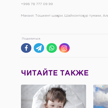
+998 78 777 09 99
Манзил: Тошкент шаҳри, Шайхонтоҳур тумани, Ал
ЧИТАЙТЕ ТАКЖЕ