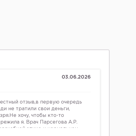
03.06.2026
честный отзыв,в первую очередь
юди не тратили свои деньги,
зря.Не хочу, чтобы кто-то
ережила я. Врач Парсегова А.Р.
 врачебной этике и нормальном
ошении к людям. Если хотите