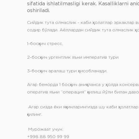
sifatida ishlatilmasligi kerak. Kasalliklarni 
oshiriladi.
Сийдик тута олмаслик - каби ҳолатлар эркаклар в
содир бўлади. Аёллардан сийдик тута олмаслик ҳ
1-босқич стресс,
2-босқич ургентлик яъни императив тури
3-босқич аралаш тури ҳисобланади.
Агар беморда 1 босқич аниқланса у ҳолда консерв
оператив яъни “операция” қилиш йўли билан даво
Агар сизда ёки яқинларингизда шу каби ҳолатлар
қилинг.
Мурожаат учун:
+998 88 950 99 99