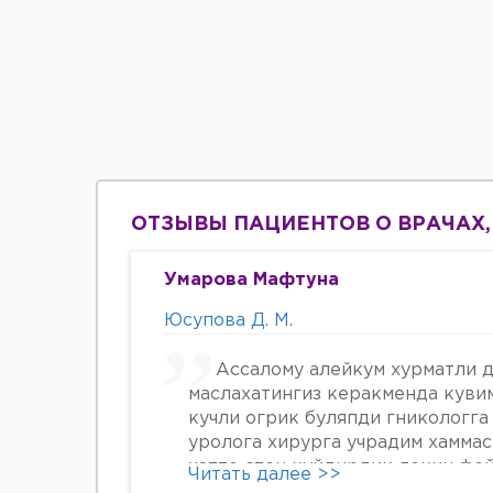
ОТЗЫВЫ ПАЦИЕНТОВ О ВРАЧАХ,
Умарова Мафтуна
Юсупова Д. М.
Ассалому алейкум хурматли д
маслахатингиз керакменда куви
кучли огрик буляпди гникологга
уролога хирурга учрадим хамма
хатто стен куйдирдик лекин фо
Читать далее >>
охири вирус бормикин деган фи