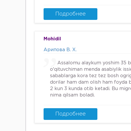
шунинг учун хатто туберкулёз 
Энди Нима килшини билмай кол
Подробнее
34га кирдим 3та фарзанди бор х
Мафтуна
Mohidil
Арипова В. Х.
Assalomu alaykum yoshim 35 
o'qituvchiman menda asabiylik iss
sabablarga kora tez tez bosh ogrig
dorilar ham dam olish ham foyda 
2 kun 3 kunda otib ketadi. Bu mig
nima qilsam boladi.
Подробнее