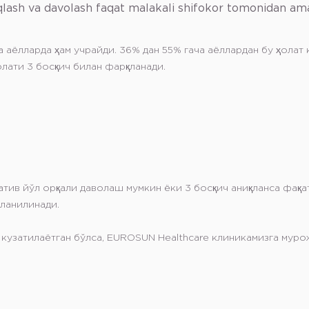
aniqlash va davolash faqat malakali shifokor tomonidan am
а аёлларда ҳам учрайди. 36% дан 55% гача аёллардан бу ҳолат 
олати 3 босқич билан фарқланади.
атив йўл орқали даволаш мумкин ёки 3 босқич аниқланса фақа
ланилинади.
 кузатилаётган бўлса, EUROSUN Healthcare клиникамизга муро