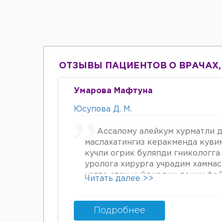
ОТЗЫВЫ ПАЦИЕНТОВ О ВРАЧАХ,
Умарова Мафтуна
Юсупова Д. М.
Ассалому алейкум хурматли д
маслахатингиз керакменда куви
кучли огрик буляпди гникологга
уролога хирурга учрадим хамма
хатто стен куйдирдик лекин фо
Читать далее >>
охири вирус бормикин деган фи
шунинг учун хатто туберкулёз 
Энди Нима килшини билмай кол
Подробнее
34га кирдим 3та фарзанди бор х