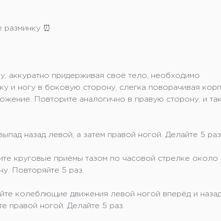
е разминку ⏰
нку, аккуратно придерживая своё тело, необходимо
ку и ногу в боковую сторону, слегка поворачивая кор
ожение. Повторите аналогично в правую сторону, и так
ыпад назад левой, а затем правой ногой. Делайте 5 раз
ите круговые приёмы тазом по часовой стрелке около
у. Повторяйте 5 раз.
вайте колеблющие движения левой ногой вперёд и назад
е правой ногой. Делайте 5 раз.