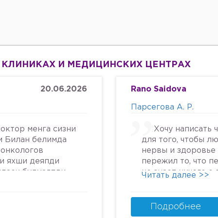
 КЛИНИКАХ И МЕДИЦИНСКИХ ЦЕНТРАХ
20.06.2026
Rano Saidova
Парсегова А. Р.
октор менга сизни
Хочу написать 
м Билан белимда
для того, чтобы л
 онкологов
нервы и здоровье 
си яхши деяпди
пережил то, что п
йдаси булмаяпди
не знает ничего о
Читать далее >>
крга келяпман
человеческом отн
га текширтирдим
попасть в психбол
дим ердам Беринг
идите.Я не знала, 
Подробнее
урмат Билан
может так унижать