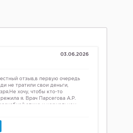
03.06.2026
честный отзыв,в первую очередь
юди не тратили свои деньги,
зря.Не хочу, чтобы кто-то
ережила я. Врач Парсегова А.Р.
 врачебной этике и нормальном
ошении к людям. Если хотите
ьницу или повесится, смело
что врач, тем более женщина,
 женщин, убивать в них