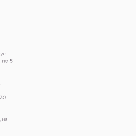
пус
 по 5
.
 30
 на