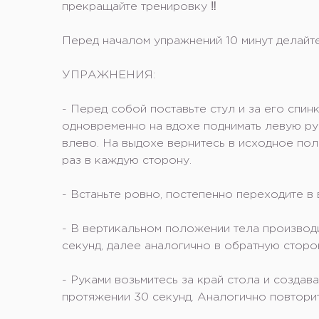
прекращайте тренировку ‼️
⠀
Перед началом упражнений 10 минут делайт
⠀
УПРАЖНЕНИЯ:
⠀
- Перед собой поставьте стул и за его спи
одновременно на вдохе поднимать левую ру
влево. На выдохе вернитесь в исходное пол
раз в каждую сторону.
⠀
- Встаньте ровно, постепенно переходите в в
⠀
- В вертикальном положении тела производ
секунд, далее аналогично в обратную сторон
⠀
- Руками возьмитесь за край стола и созда
протяжении 30 секунд. Аналогично повторит
⠀