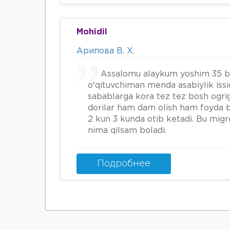
Мафтуна
Mohidil
Арипова В. Х.
Assalomu alaykum yoshim 35 
o'qituvchiman menda asabiylik iss
sabablarga kora tez tez bosh ogrig
dorilar ham dam olish ham foyda 
2 kun 3 kunda otib ketadi. Bu mig
nima qilsam boladi.
Подробнее