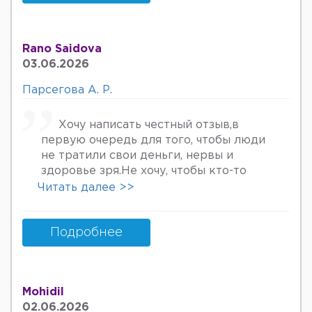
келяпман шунинг учун хатто
туберкулёз га текширтирдим Энди
Нима килшини билмай колдим ердам
Rano Saidova
Беринг 34га кирдим 3та фарзанди бор
03.06.2026
хурмат Билан Мафтуна
Парсегова А. Р.
Хочу написать честный отзыв,в
первую очередь для того, чтобы люди
не тратили свои деньги, нервы и
здоровье зря.Не хочу, чтобы кто-то
пережил то, что пережила я. Врач
Читать далее >>
Парсегова А.Р. не знает ничего о
врачебной этике и нормальном
человеческом отношении к людям.
Подробнее
Если хотите попасть в психбольницу
или повесится, смело идите.Я не знала,
что врач, тем более женщина, может
Mohidil
так унижать женщин, убивать в них
02.06.2026
надежду, грубить и высокомерно