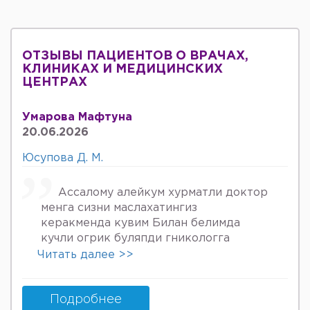
ОТЗЫВЫ ПАЦИЕНТОВ О ВРАЧАХ,
КЛИНИКАХ И МЕДИЦИНСКИХ
ЦЕНТРАХ
Умарова Мафтуна
20.06.2026
Юсупова Д. М.
Ассалому алейкум хурматли доктор
менга сизни маслахатингиз
керакменда кувим Билан белимда
кучли огрик буляпди гникологга
онкологов уролога хирурга учрадим
Читать далее >>
хаммаси яхши деяпди хатто стен
куйдирдик лекин фойдаси булмаяпди
охири вирус бормикин деган фикрга
Подробнее