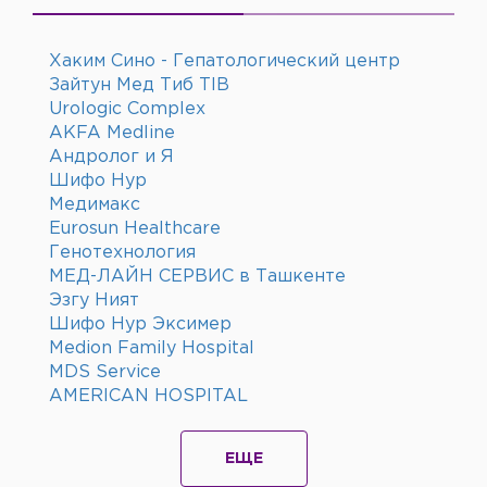
Хаким Сино - Гепатологический центр
Зайтун Мед Тиб TIB
Urologic Complex
AKFA Medline
Андролог и Я
Шифо Нур
Медимакс
Eurosun Healthcare
Генотехнология
МЕД-ЛАЙН СЕРВИС в Ташкенте
Эзгу Ният
Шифо Нур Эксимер
Medion Family Hospital
MDS Service
AMERICAN HOSPITAL
ЕЩЕ