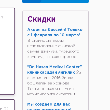
34
Скидки
Акция на бассейн! Только
с 1 февраля по 10 марта!
В стоимость входит
использование финской
сауны, джакузи, турецкого
хаммама, а также предос...
"Dr. Hasan Medical Center"
клиникасидан янгилик
Ўз
фаолиятини 2016 йилда
бошлаган ва хозирда
Тошкент шахри ва унинг
мехмонларига сифатли т...
Мы создаем для вас
р 32
новые возможности!