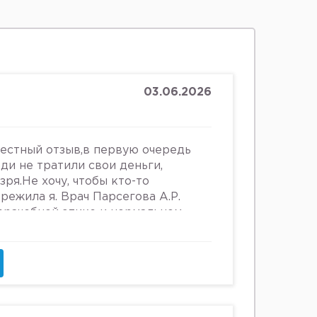
03.06.2026
честный отзыв,в первую очередь
юди не тратили свои деньги,
зря.Не хочу, чтобы кто-то
ережила я. Врач Парсегова А.Р.
 врачебной этике и нормальном
ошении к людям. Если хотите
ьницу или повесится, смело
что врач, тем более женщина,
 женщин, убивать в них
и высокомерно относится к
о всему после осмотра на