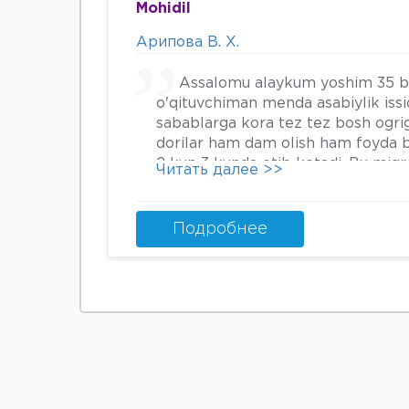
Mohidil
Арипова В. Х.
Assalomu alaykum yoshim 35 
o'qituvchiman menda asabiylik iss
sabablarga kora tez tez bosh ogrig
dorilar ham dam olish ham foyda 
2 kun 3 kunda otib ketadi. Bu mig
Читать далее >>
nima qilsam boladi.
Подробнее