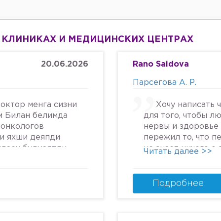
 КЛИНИКАХ И МЕДИЦИНСКИХ ЦЕНТРАХ
20.06.2026
Rano Saidova
Парсегова А. Р.
октор менга сизни
Хочу написать 
м Билан белимда
для того, чтобы л
 онкологов
нервы и здоровье 
си яхши деяпди
пережил то, что п
йдаси булмаяпди
не знает ничего о
Читать далее >>
крга келяпман
человеческом отн
га текширтирдим
попасть в психбол
дим ердам Беринг
идите.Я не знала, 
Подробнее
урмат Билан
может так унижать
надежду, грубить 
пациентам. Плюс к