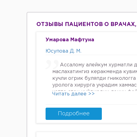
ОТЗЫВЫ ПАЦИЕНТОВ О ВРАЧАХ,
Умарова Мафтуна
Юсупова Д. М.
Ассалому алейкум хурматли д
маслахатингиз керакменда куви
кучли огрик буляпди гникологга
уролога хирурга учрадим хамма
хатто стен куйдирдик лекин фо
Читать далее >>
охири вирус бормикин деган фи
шунинг учун хатто туберкулёз 
Энди Нима килшини билмай кол
Подробнее
34га кирдим 3та фарзанди бор х
Мафтуна