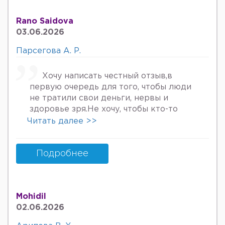
туберкулёз га текширтирдим Энди
Нима килшини билмай колдим ердам
Rano Saidova
Беринг 34га кирдим 3та фарзанди бор
03.06.2026
хурмат Билан Мафтуна
Парсегова А. Р.
Хочу написать честный отзыв,в
первую очередь для того, чтобы люди
не тратили свои деньги, нервы и
здоровье зря.Не хочу, чтобы кто-то
пережил то, что пережила я. Врач
Читать далее >>
Парсегова А.Р. не знает ничего о
врачебной этике и нормальном
человеческом отношении к людям.
Подробнее
Если хотите попасть в психбольницу
или повесится, смело идите.Я не знала,
что врач, тем более женщина, может
Mohidil
так унижать женщин, убивать в них
02.06.2026
надежду, грубить и высокомерно
относится к пациентам. Плюс ко всему