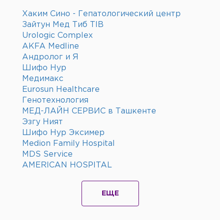
Хаким Сино - Гепатологический центр
Зайтун Мед Тиб TIB
Urologic Complex
AKFA Medline
Андролог и Я
Шифо Нур
Медимакс
Eurosun Healthcare
Генотехнология
МЕД-ЛАЙН СЕРВИС в Ташкенте
Эзгу Ният
Шифо Нур Эксимер
Medion Family Hospital
MDS Service
AMERICAN HOSPITAL
ЕЩЕ