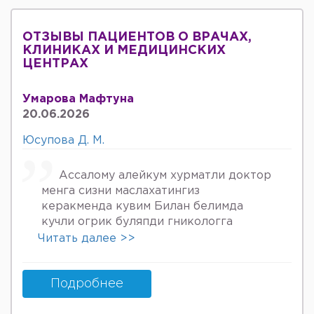
ОТЗЫВЫ ПАЦИЕНТОВ О ВРАЧАХ,
КЛИНИКАХ И МЕДИЦИНСКИХ
ЦЕНТРАХ
Умарова Мафтуна
20.06.2026
Юсупова Д. М.
Ассалому алейкум хурматли доктор
менга сизни маслахатингиз
керакменда кувим Билан белимда
кучли огрик буляпди гникологга
онкологов уролога хирурга учрадим
Читать далее >>
хаммаси яхши деяпди хатто стен
куйдирдик лекин фойдаси булмаяпди
охири вирус бормикин деган фикрга
Подробнее
келяпман шунинг учун хатто