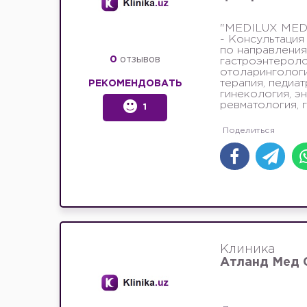
"MEDILUX MED
- Консультация
по направления
0
отзывов
гастроэнтероло
отоларингологи
терапия, педиат
РЕКОМЕНДОВАТЬ
гинекология, э
ревматология, 
1
Клиника
Атланд Мед 