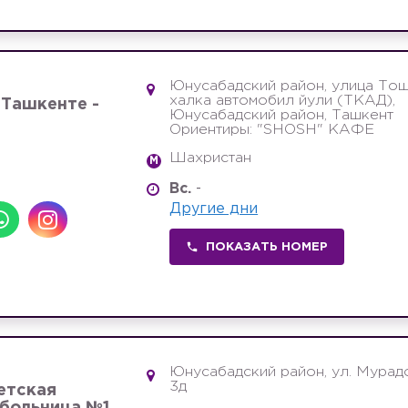
Юнусабадский район, улица То
халка автомобил йули (ТКАД),
в Ташкенте -
Юнусабадский район, Ташкент
Ориентиры: "SHOSH" КАФЕ
Шахристан
M
Вс.
-
Другие дни
ПОКАЗАТЬ НОМЕР
Юнусабадский район, ул. Мурад
3д
етская