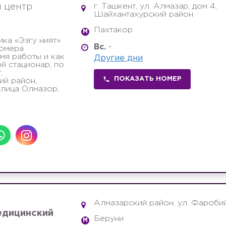
г. Ташкент, ул. Алмазар, дом 4,
 центр
Шайхантахурский район
Пахтакор
M
ика «Эзгу ният»
Вс.
-
номера
мя работы и как
Другие дни
й стационар, по
,
ПОКАЗАТЬ НОМЕР
й район,
улица Олмазор,
Алмазарский район, ул. Фаробий
едицинский
Беруни
M