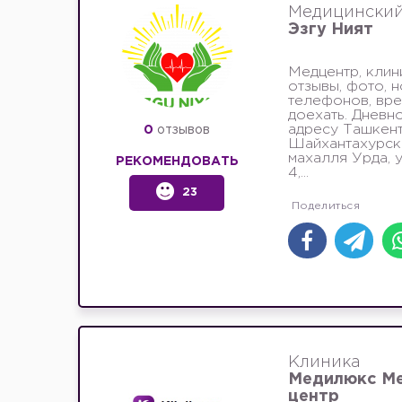
Медицинский
Эзгу Ният
Медцентр, клин
отзывы, фото, 
телефонов, вре
доехать. Дневно
адресу Ташкент
0
отзывов
Шайхантахурски
махалля Урда, 
РЕКОМЕНДОВАТЬ
4,...
23
Клиника
Медилюкс М
центр