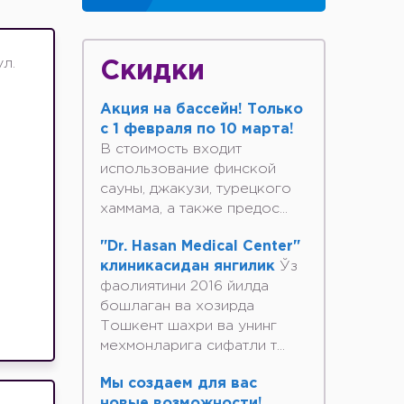
ул.
Скидки
Акция на бассейн! Только
с 1 февраля по 10 марта!
В стоимость входит
использование финской
сауны, джакузи, турецкого
хаммама, а также предос...
"Dr. Hasan Medical Center"
клиникасидан янгилик
Ўз
фаолиятини 2016 йилда
бошлаган ва хозирда
Тошкент шахри ва унинг
мехмонларига сифатли т...
Мы создаем для вас
новые возможности!