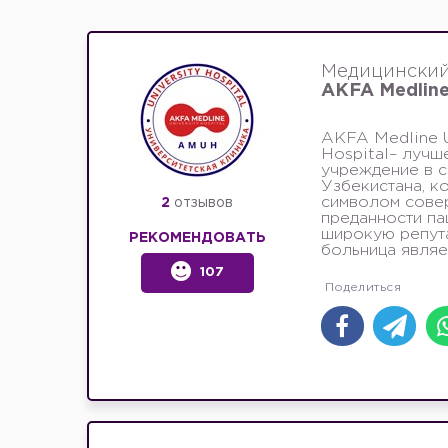
Медицинский
AKFA Medlin
AKFA Medline U
Hospital– лучш
учреждение в 
Узбекистана, к
символом сове
2
отзывов
преданности па
широкую репута
РЕКОМЕНДОВАТЬ
больница являет
107