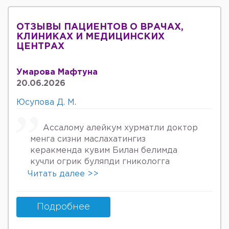
ОТЗЫВЫ ПАЦИЕНТОВ О ВРАЧАХ,
КЛИНИКАХ И МЕДИЦИНСКИХ
ЦЕНТРАХ
Умарова Мафтуна
20.06.2026
Юсупова Д. М.
Ассалому алейкум хурматли доктор
менга сизни маслахатингиз
керакменда кувим Билан белимда
кучли огрик буляпди гникологга
онкологов уролога хирурга учрадим
Читать далее >>
хаммаси яхши деяпди хатто стен
куйдирдик лекин фойдаси булмаяпди
охири вирус бормикин деган фикрга
Подробнее
келяпман шунинг учун хатто