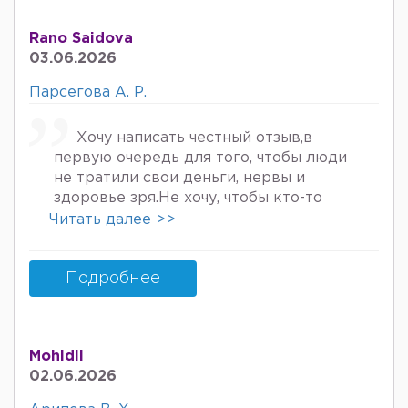
туберкулёз га текширтирдим Энди
Нима килшини билмай колдим ердам
Rano Saidova
Беринг 34га кирдим 3та фарзанди бор
03.06.2026
хурмат Билан Мафтуна
Парсегова А. Р.
Хочу написать честный отзыв,в
первую очередь для того, чтобы люди
не тратили свои деньги, нервы и
здоровье зря.Не хочу, чтобы кто-то
пережил то, что пережила я. Врач
Читать далее >>
Парсегова А.Р. не знает ничего о
врачебной этике и нормальном
человеческом отношении к людям.
Подробнее
Если хотите попасть в психбольницу
или повесится, смело идите.Я не знала,
что врач, тем более женщина, может
Mohidil
так унижать женщин, убивать в них
02.06.2026
надежду, грубить и высокомерно
относится к пациентам. Плюс ко всему