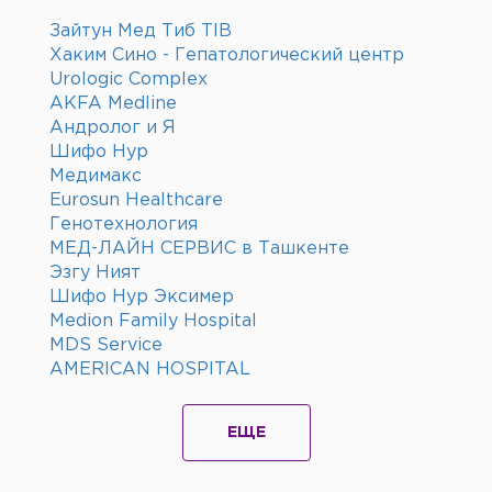
Зайтун Мед Тиб TIB
Хаким Сино - Гепатологический центр
Urologic Complex
AKFA Medline
Андролог и Я
Шифо Нур
Медимакс
Eurosun Healthcare
Генотехнология
МЕД-ЛАЙН СЕРВИС в Ташкенте
Эзгу Ният
Шифо Нур Эксимер
Medion Family Hospital
MDS Service
AMERICAN HOSPITAL
ЕЩЕ