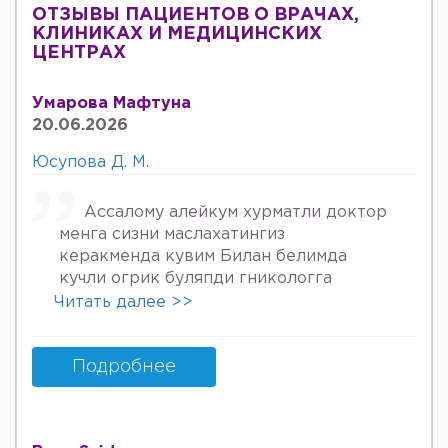
ОТЗЫВЫ ПАЦИЕНТОВ О ВРАЧАХ,
КЛИНИКАХ И МЕДИЦИНСКИХ
ЦЕНТРАХ
Умарова Мафтуна
20.06.2026
Юсупова Д. М.
Ассалому алейкум хурматли доктор
менга сизни маслахатингиз
керакменда кувим Билан белимда
кучли огрик буляпди гникологга
онкологов уролога хирурга учрадим
Читать далее >>
хаммаси яхши деяпди хатто стен
куйдирдик лекин фойдаси булмаяпди
охири вирус бормикин деган фикрга
Подробнее
келяпман шунинг учун хатто
туберкулёз га текширтирдим Энди
Нима килшини билмай колдим ердам