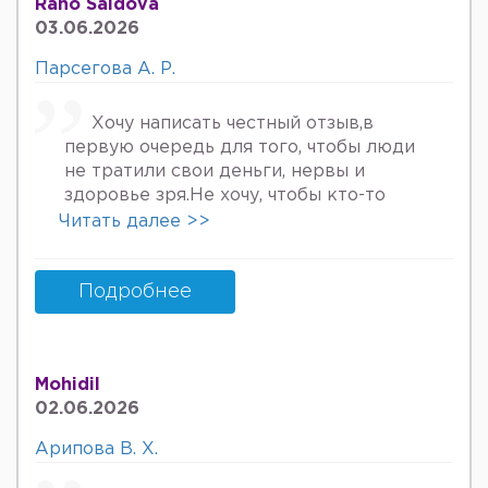
Rano Saidova
Беринг 34га кирдим 3та фарзанди бор
03.06.2026
хурмат Билан Мафтуна
Парсегова А. Р.
Хочу написать честный отзыв,в
первую очередь для того, чтобы люди
не тратили свои деньги, нервы и
здоровье зря.Не хочу, чтобы кто-то
пережил то, что пережила я. Врач
Читать далее >>
Парсегова А.Р. не знает ничего о
врачебной этике и нормальном
человеческом отношении к людям.
Подробнее
Если хотите попасть в психбольницу
или повесится, смело идите.Я не знала,
что врач, тем более женщина, может
Mohidil
так унижать женщин, убивать в них
02.06.2026
надежду, грубить и высокомерно
относится к пациентам. Плюс ко всему
Арипова В. Х.
после осмотра на кресле и грубом
ощупывании и т.д.,придя домой я