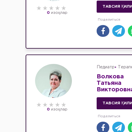
ТАВСИЯ ҚИЛ
0
изоҳлар
Педиатр
Терап
Волкова
Татьяна
Викторовн
ТАВСИЯ ҚИЛ
0
изоҳлар