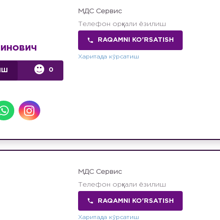
МДС Сервис
Телефон орқали ёзилиш
RAQAMNI KO'RSATISH
инович
Харитада кўрсатиш
0
ИШ
МДС Сервис
Телефон орқали ёзилиш
RAQAMNI KO'RSATISH
Харитада кўрсатиш