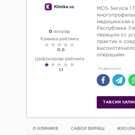
MDS-Service | 
многопрофиль
медицинская к
Республике Уз
0
изоҳлар
перешли от ус
Клиника рейтинги
практик к сов
высокотехнол
0.0
операциям.
Шифокорлар рейтинги
1.1
ТАВСИЯ ҚИЛИ
О КЛИНИКЕ
САВОЛ БЕРИШ
ИЗОҲЛ