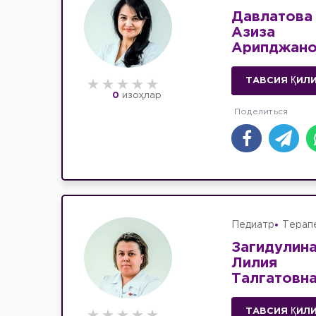
Давлатова
Азиза
Арипджано
ТАВСИЯ ҚИЛ
0
изоҳлар
Педиатр
Терап
Загидулин
Лилия
Талгатовн
ТАВСИЯ ҚИЛ