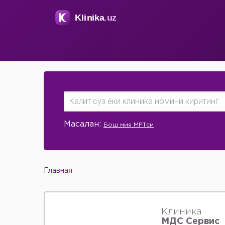
Масалан:
Бош мия МРТси
Главная
Клиника
МДС Сервис