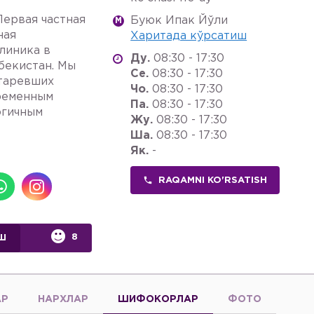
Первая частная
Буюк Ипак Йўли
M
ная
Харитада кўрсатиш
линика в
Ду.
08:30 - 17:30
бекистан. Мы
Се.
08:30 - 17:30
таревших
Чо.
08:30 - 17:30
ременным
Па.
08:30 - 17:30
огичным
Жу.
08:30 - 17:30
Ша.
08:30 - 17:30
Як.
-
RAQAMNI KO'RSATISH
8
Ш
АР
НАРХЛАР
ШИФОКОРЛАР
ФОТО