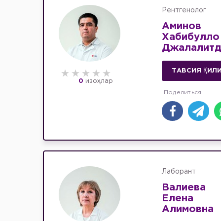
Рентгенолог
Аминов
Хабибулло
Джалалитд
ТАВСИЯ ҚИЛ
0
изоҳлар
Лаборант
Валиева
Елена
Алимовна