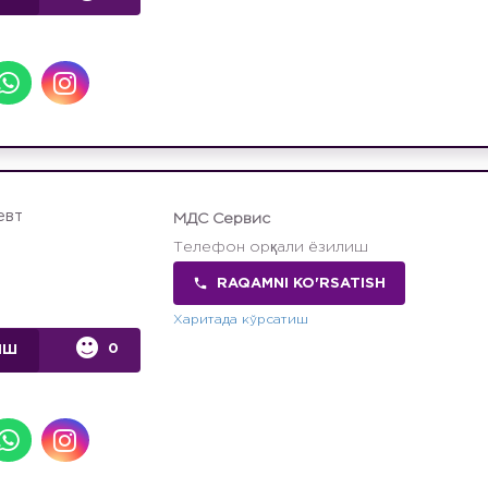
евт
МДС Сервис
Телефон орқали ёзилиш
RAQAMNI KO'RSATISH
Харитада кўрсатиш
0
ИШ