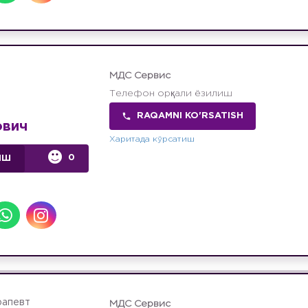
МДС Сервис
Телефон орқали ёзилиш
RAQAMNI KO'RSATISH
ович
Харитада кўрсатиш
0
ИШ
рапевт
МДС Сервис