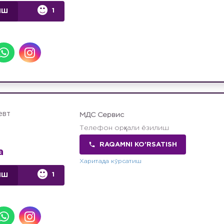
1
ИШ
евт
МДС Сервис
Телефон орқали ёзилиш
RAQAMNI KO'RSATISH
а
Харитада кўрсатиш
1
ИШ