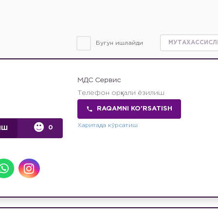
Бугун ишлайди
МДС Сервис
Телефон орқали ёзилиш
RAQAMNI KO'RSATISH
Харитада кўрсатиш
0
ИШ