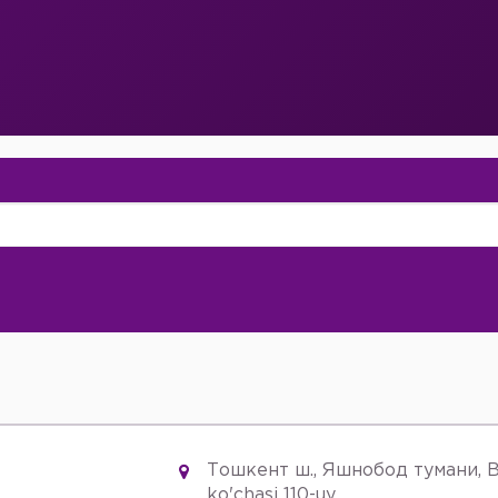
Тошкент ш., Яшнобод тумани, B
ko'chasi 110-uy