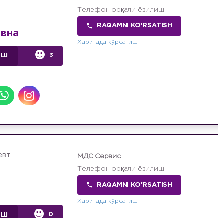
Телефон орқали ёзилиш
RAQAMNI KO'RSATISH
вна
Харитада кўрсатиш
3
ИШ
евт
МДС Сервис
Телефон орқали ёзилиш
а
RAQAMNI KO'RSATISH
а
Харитада кўрсатиш
0
ИШ