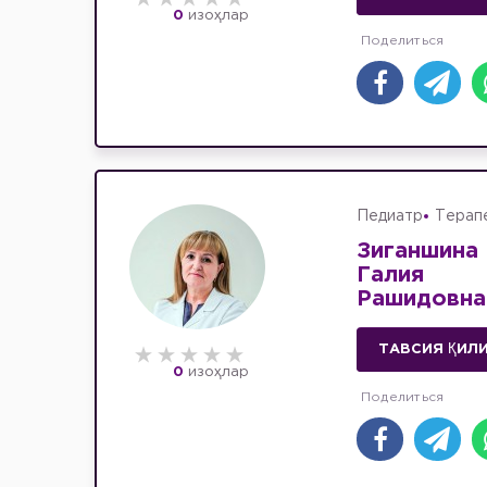
0
изоҳлар
Педиатр
Терап
Зиганшина
Галия
Рашидовна
ТАВСИЯ ҚИЛ
0
изоҳлар