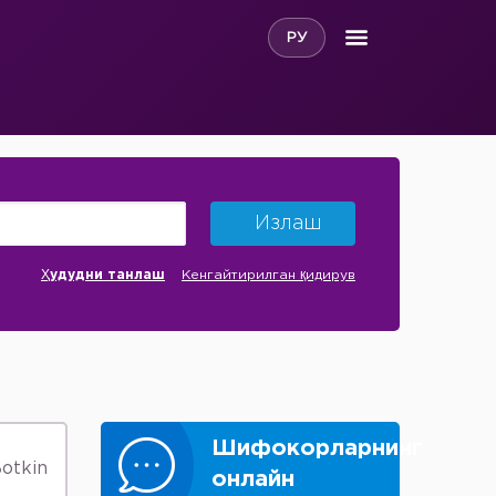
РУ
Излаш
Ҳудудни танлаш
Кенгайтирилган қидирув
Шифокорларнинг
otkin
онлайн