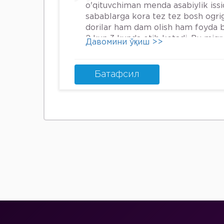
o'qituvchiman menda asabiylik iss
sabablarga kora tez tez bosh ogrig
dorilar ham dam olish ham foyda 
2 kun 3 kunda otib ketadi. Bu mig
Давомини ўқиш >>
nima qilsam boladi.
Батафсил