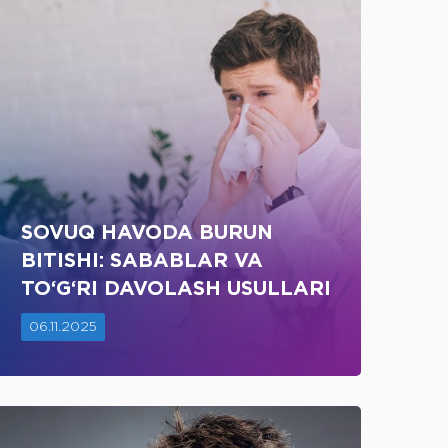
SOVUQ HAVODA BURUN
BITISHI: SABABLAR VA
TO‘G‘RI DAVOLASH USULLARI
06.11.2025