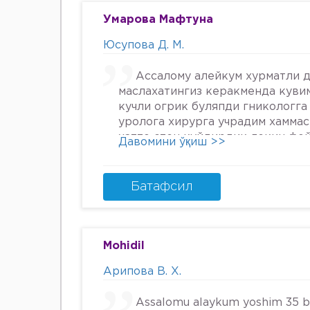
Умарова Мафтуна
Юсупова Д. М.
Ассалому алейкум хурматли д
маслахатингиз керакменда куви
кучли огрик буляпди гникологга
уролога хирурга учрадим хамма
хатто стен куйдирдик лекин фо
Давомини ўқиш >>
охири вирус бормикин деган фи
шунинг учун хатто туберкулёз 
Энди Нима килшини билмай кол
Батафсил
34га кирдим 3та фарзанди бор х
Мафтуна
Mohidil
Арипова В. Х.
Assalomu alaykum yoshim 35 