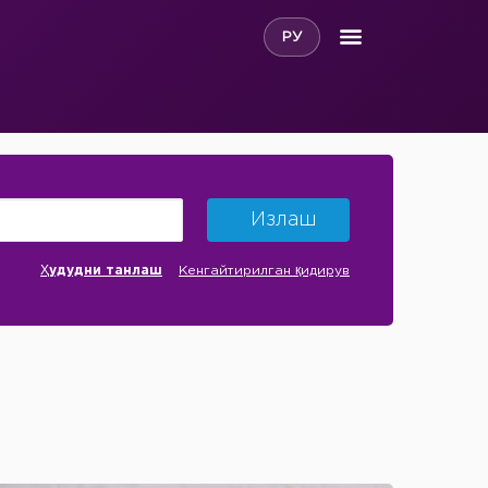
РУ
Излаш
Ҳудудни танлаш
Кенгайтирилган қидирув