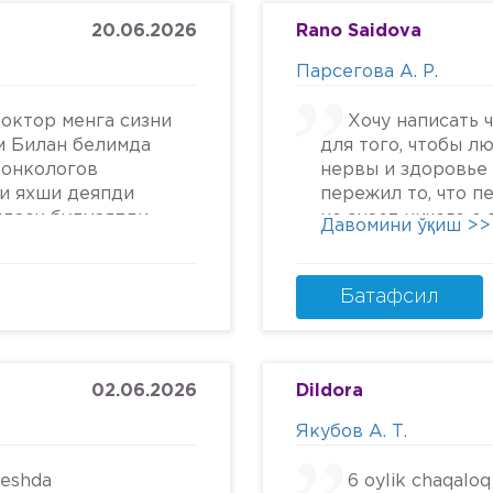
20.06.2026
Rano Saidova
Парсегова А. Р.
октор менга сизни
Хочу написать 
м Билан белимда
для того, чтобы л
 онкологов
нервы и здоровье 
си яхши деяпди
пережил то, что п
йдаси булмаяпди
не знает ничего о
Давомини ўқиш >>
крга келяпман
человеческом отн
га текширтирдим
попасть в психбол
дим ердам Беринг
идите.Я не знала, 
Батафсил
урмат Билан
может так унижать
надежду, грубить 
пациентам. Плюс к
кресле и грубом о
02.06.2026
Dildora
заметила кровяны
Якубов А. Т.
30 она выносит ве
на женщинах и их 
beshda
6 oylik chaqaloq
писать не буду. Б