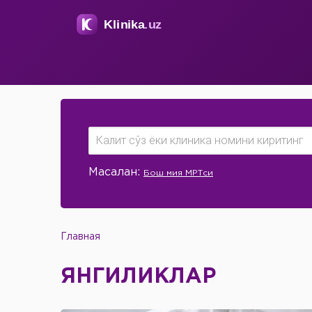
Масалан:
Бош мия МРТси
Главная
ЯНГИЛИКЛАР