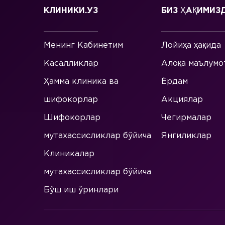
КЛИНИКИ.УЗ
БИЗ ҲАҚИМИЗ
Менинг Кабинетим
Лойиҳа ҳақида
Касалликлар
Алоқа маълумо
Ҳамма клиника ва
Ёрдам
шифокорлар
Акциялар
Шифокорлар
Чегирмалар
мутахассисликлар бўйича
Янгиликлар
Клиникалар
мутахассисликлар бўйича
Бўш иш ўринлари