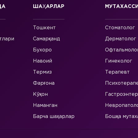
ДА
ШАҲАРЛАР
МУТАХАСС
Тошкент
Стоматолог
тлари
Самарқанд
Дерматолог
Бухоро
Офтальмоло
Навоий
Гинеколог
Термиз
Терапевт
Фарғона
Психотерап
Кўқон
Гастроэнтер
Наманган
Невропатол
Барча шаҳарлар
Бошқа мутах