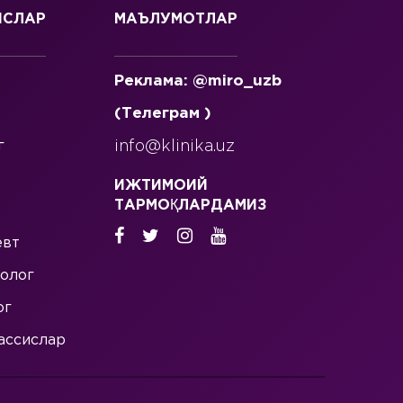
ИСЛАР
МАЪЛУМОТЛАР
Реклама: @miro_uzb
(Телеграм )
г
info@klinika.uz
ИЖТИМОИЙ
ТАРМОҚЛАРДАМИЗ
евт
олог
ог
ассислар