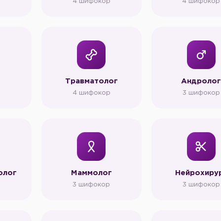
р
4 шифокор
4 шифокор
г
Травматолог
Андроло
р
4 шифокор
3 шифокор
олог
Маммолог
Нейрохиру
р
3 шифокор
3 шифокор