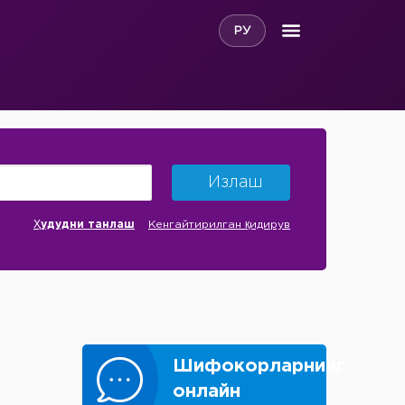
РУ
Излаш
Ҳудудни танлаш
Кенгайтирилган қидирув
Шифокорларнинг
онлайн