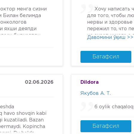
октор менга сизни
Хочу написать 
м Билан белимда
для того, чтобы л
 онкологов
нервы и здоровье 
си яхши деяпди
пережил то, что п
йдаси булмаяпди
не знает ничего о
Давомини ўқиш >>
крга келяпман
человеческом отн
га текширтирдим
попасть в психбол
дим ердам Беринг
идите.Я не знала, 
Батафсил
урмат Билан
может так унижать
надежду, грубить 
пациентам. Плюс к
кресле и грубом о
02.06.2026
Dildora
заметила кровяны
Якубов А. Т.
30 она выносит ве
на женщинах и их 
beshda
6 oylik chaqaloq
писать не буду. Б
iq havo shovqin kabi
её жаль. Потому чт
i kuzatiladi. Bazan
ней столько жесто
Батафсил
bermaydi. Kopincha
обычную поликлини
renmi. Bu holda