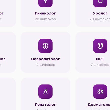
ог
Гинеколог
Уролог
р
20 шифокор
20 шифоко
лог
Невропатолог
МРТ
р
12 шифокор
7 шифокор
Гепатолог
Дерматол