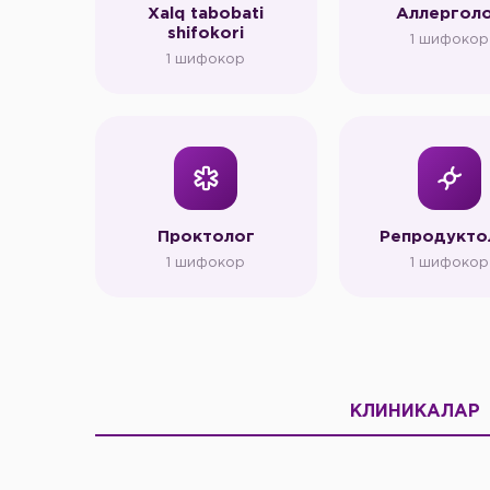
Xalq tabobati
Аллергол
shifokori
1 шифокор
1 шифокор
Проктолог
Репродукто
1 шифокор
1 шифокор
КЛИНИКАЛАР