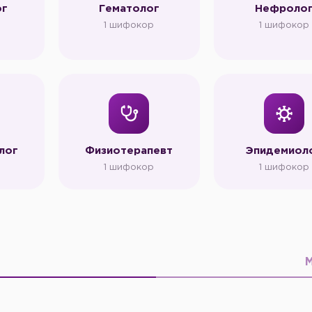
ог
Гематолог
Нефроло
1 шифокор
1 шифокор
лог
Физиотерапевт
Эпидемиол
1 шифокор
1 шифокор