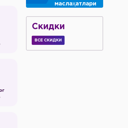
маслаҳатлари
Скидки
ВСЕ СКИДКИ
р
ог
р