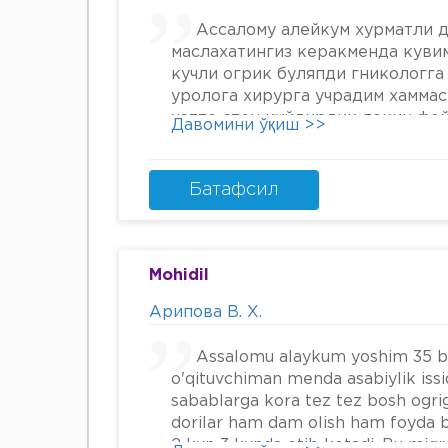
Ассалому алейкум хурматли д
маслахатингиз керакменда куви
кучли огрик буляпди гникологга
уролога хирурга учрадим хамма
хатто стен куйдирдик лекин фо
Давомини ўқиш >>
охири вирус бормикин деган фи
шунинг учун хатто туберкулёз 
Энди Нима килшини билмай кол
Батафсил
34га кирдим 3та фарзанди бор х
Мафтуна
Mohidil
Арипова В. Х.
Assalomu alaykum yoshim 35 
o'qituvchiman menda asabiylik iss
sabablarga kora tez tez bosh ogrig
dorilar ham dam olish ham foyda 
2 kun 3 kunda otib ketadi. Bu mig