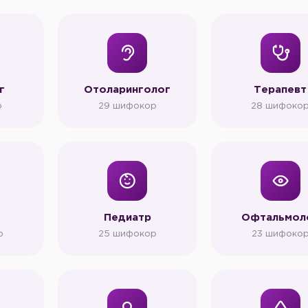
г
Отоларинголог
Терапевт
р
29 шифокор
28 шифоко
Педиатр
Офтальмол
р
25 шифокор
23 шифоко