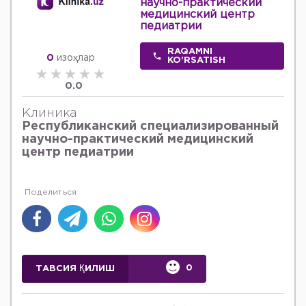
научно-практический
медицинский центр
педиатрии
RAQAMNI
0
изоҳлар
KO'RSATISH
0.0
Клиника
Республиканский специализированный
научно-практический медицинский
центр педиатрии
0
ТАВСИЯ ҚИЛИШ