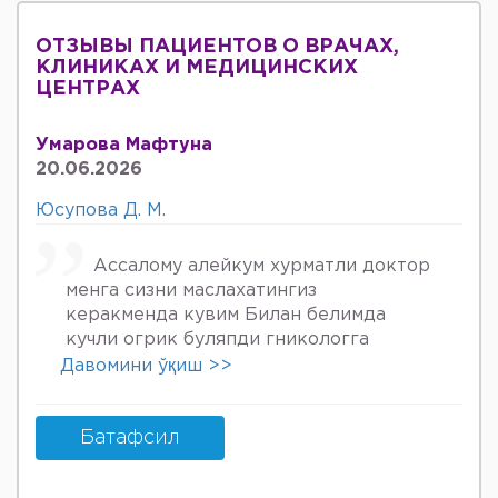
ОТЗЫВЫ ПАЦИЕНТОВ О ВРАЧАХ,
КЛИНИКАХ И МЕДИЦИНСКИХ
ЦЕНТРАХ
Умарова Мафтуна
20.06.2026
Юсупова Д. М.
Ассалому алейкум хурматли доктор
менга сизни маслахатингиз
керакменда кувим Билан белимда
кучли огрик буляпди гникологга
онкологов уролога хирурга учрадим
Давомини ўқиш >>
хаммаси яхши деяпди хатто стен
куйдирдик лекин фойдаси булмаяпди
охири вирус бормикин деган фикрга
Батафсил
келяпман шунинг учун хатто
туберкулёз га текширтирдим Энди