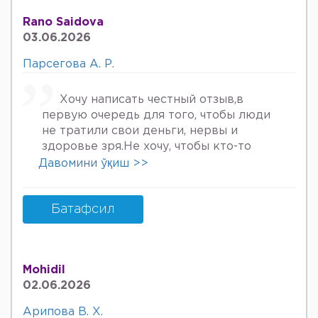
Нима килшини билмай колдим ердам
Rano Saidova
Беринг 34га кирдим 3та фарзанди бор
03.06.2026
хурмат Билан Мафтуна
Парсегова А. Р.
Хочу написать честный отзыв,в
первую очередь для того, чтобы люди
не тратили свои деньги, нервы и
здоровье зря.Не хочу, чтобы кто-то
пережил то, что пережила я. Врач
Давомини ўқиш >>
Парсегова А.Р. не знает ничего о
врачебной этике и нормальном
человеческом отношении к людям.
Батафсил
Если хотите попасть в психбольницу
или повесится, смело идите.Я не знала,
что врач, тем более женщина, может
Mohidil
так унижать женщин, убивать в них
02.06.2026
надежду, грубить и высокомерно
относится к пациентам. Плюс ко всему
Арипова В. Х.