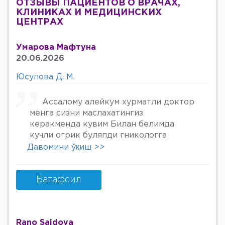
ОТЗЫВЫ ПАЦИЕНТОВ О ВРАЧАХ,
КЛИНИКАХ И МЕДИЦИНСКИХ
ЦЕНТРАХ
Умарова Мафтуна
20.06.2026
Юсупова Д. М.
Ассалому алейкум хурматли доктор
менга сизни маслахатингиз
керакменда кувим Билан белимда
кучли огрик буляпди гникологга
онкологов уролога хирурга учрадим
Давомини ўқиш >>
хаммаси яхши деяпди хатто стен
куйдирдик лекин фойдаси булмаяпди
охири вирус бормикин деган фикрга
Батафсил
келяпман шунинг учун хатто
туберкулёз га текширтирдим Энди
Нима килшини билмай колдим ердам
Rano Saidova
Беринг 34га кирдим 3та фарзанди бор