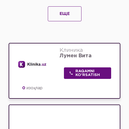
ЕЩЕ
Клиника
Лумен Вита
RAQAMNI
KO'RSATISH
0
изоҳлар