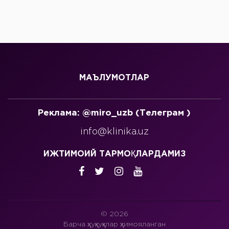
МАЪЛУМОТЛАР
Реклама: @miro_uzb (Телеграм )
info@klinika.uz
ИЖТИМОИЙ ТАРМОҚЛАРДАМИЗ
© 2026
Барча ҳуқуқлар ҳимояланган