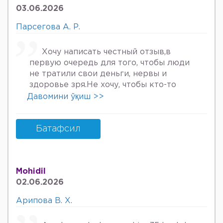
03.06.2026
хурмат Билан Мафтуна
Парсегова А. Р.
Хочу написать честный отзыв,в
первую очередь для того, чтобы люди
не тратили свои деньги, нервы и
здоровье зря.Не хочу, чтобы кто-то
пережил то, что пережила я. Врач
Давомини ўқиш >>
Парсегова А.Р. не знает ничего о
врачебной этике и нормальном
человеческом отношении к людям.
Батафсил
Если хотите попасть в психбольницу
или повесится, смело идите.Я не знала,
что врач, тем более женщина, может
Mohidil
так унижать женщин, убивать в них
02.06.2026
надежду, грубить и высокомерно
относится к пациентам. Плюс ко всему
Арипова В. Х.
после осмотра на кресле и грубом
ощупывании и т.д.,придя домой я