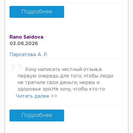
куйдирдик лекин фойдаси булмаяпди
охири вирус бормикин деган фикрга
Подробнее
келяпман шунинг учун хатто
туберкулёз га текширтирдим Энди
Нима килшини билмай колдим ердам
Rano Saidova
Беринг 34га кирдим 3та фарзанди бор
03.06.2026
хурмат Билан Мафтуна
Парсегова А. Р.
Хочу написать честный отзыв,в
первую очередь для того, чтобы люди
не тратили свои деньги, нервы и
здоровье зря.Не хочу, чтобы кто-то
пережил то, что пережила я. Врач
Читать далее >>
Парсегова А.Р. не знает ничего о
врачебной этике и нормальном
человеческом отношении к людям.
Подробнее
Если хотите попасть в психбольницу
или повесится, смело идите.Я не знала,