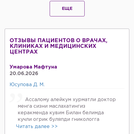
ЕЩЕ
ОТЗЫВЫ ПАЦИЕНТОВ О ВРАЧАХ,
КЛИНИКАХ И МЕДИЦИНСКИХ
ЦЕНТРАХ
Умарова Мафтуна
20.06.2026
Юсупова Д. М.
Ассалому алейкум хурматли доктор
менга сизни маслахатингиз
керакменда кувим Билан белимда
кучли огрик буляпди гникологга
онкологов уролога хирурга учрадим
Читать далее >>
хаммаси яхши деяпди хатто стен