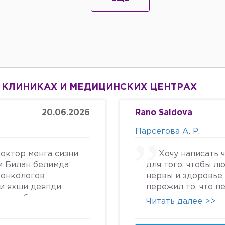
 КЛИНИКАХ И МЕДИЦИНСКИХ ЦЕНТРАХ
20.06.2026
Rano Saidova
Парсегова А. Р.
октор менга сизни
Хочу написать 
м Билан белимда
для того, чтобы л
 онкологов
нервы и здоровье 
си яхши деяпди
пережил то, что п
йдаси булмаяпди
не знает ничего о
Читать далее >>
крга келяпман
человеческом отн
га текширтирдим
попасть в психбол