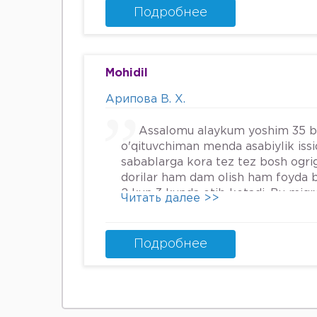
Энди Нима килшини билмай кол
Подробнее
34га кирдим 3та фарзанди бор х
Мафтуна
Mohidil
Арипова В. Х.
Assalomu alaykum yoshim 35 
o'qituvchiman menda asabiylik iss
sabablarga kora tez tez bosh ogrig
dorilar ham dam olish ham foyda 
2 kun 3 kunda otib ketadi. Bu mig
Читать далее >>
nima qilsam boladi.
Подробнее