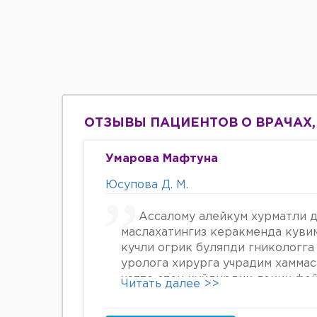
ОТЗЫВЫ ПАЦИЕНТОВ О ВРАЧАХ,
Умарова Мафтуна
Юсупова Д. М.
Ассалому алейкум хурматли д
маслахатингиз керакменда куви
кучли огрик буляпди гникологга
уролога хирурга учрадим хамма
хатто стен куйдирдик лекин фо
Читать далее >>
охири вирус бормикин деган фи
шунинг учун хатто туберкулёз 