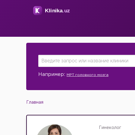
Например:
МРТ головного мозга
Главная
Гинеколог