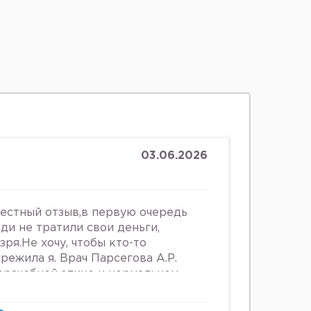
03.06.2026
честный отзыв,в первую очередь
юди не тратили свои деньги,
зря.Не хочу, чтобы кто-то
ережила я. Врач Парсегова А.Р.
 врачебной этике и нормальном
ошении к людям. Если хотите
ьницу или повесится, смело