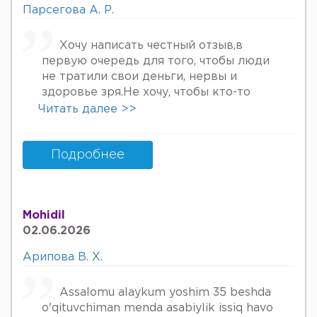
Парсегова А. Р.
Хочу написать честный отзыв,в
первую очередь для того, чтобы люди
не тратили свои деньги, нервы и
здоровье зря.Не хочу, чтобы кто-то
пережил то, что пережила я. Врач
Читать далее >>
Парсегова А.Р. не знает ничего о
врачебной этике и нормальном
человеческом отношении к людям.
Подробнее
Если хотите попасть в психбольницу
или повесится, смело идите.Я не знала,
что врач, тем более женщина, может
Mohidil
так унижать женщин, убивать в них
02.06.2026
надежду, грубить и высокомерно
относится к пациентам. Плюс ко всему
Арипова В. Х.
после осмотра на кресле и грубом
ощупывании и т.д.,придя домой я
Assalomu alaykum yoshim 35 beshda
заметила кровяные выделения.
o'qituvchiman menda asabiylik issiq havo
Женщинам старше 30 она выносит