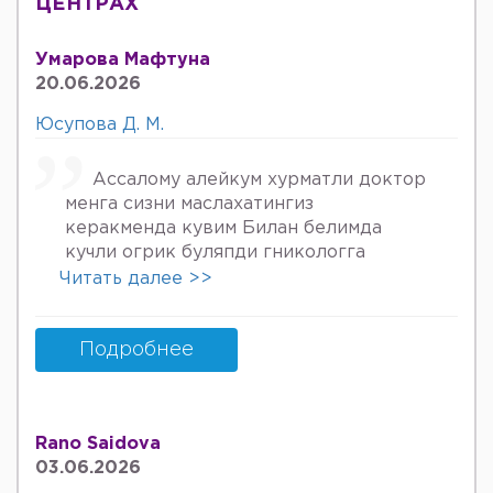
ЦЕНТРАХ
Умарова Мафтуна
20.06.2026
Юсупова Д. М.
Ассалому алейкум хурматли доктор
менга сизни маслахатингиз
керакменда кувим Билан белимда
кучли огрик буляпди гникологга
онкологов уролога хирурга учрадим
Читать далее >>
хаммаси яхши деяпди хатто стен
куйдирдик лекин фойдаси булмаяпди
охири вирус бормикин деган фикрга
Подробнее
келяпман шунинг учун хатто
туберкулёз га текширтирдим Энди
Нима килшини билмай колдим ердам
Rano Saidova
Беринг 34га кирдим 3та фарзанди бор
03.06.2026
хурмат Билан Мафтуна