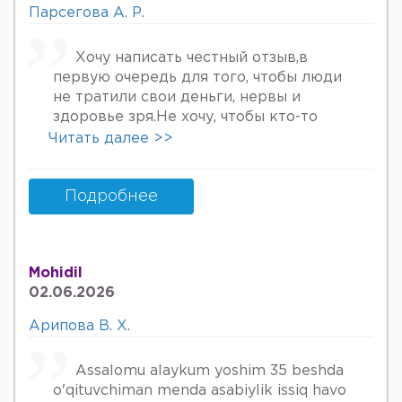
Парсегова А. Р.
Хочу написать честный отзыв,в
первую очередь для того, чтобы люди
не тратили свои деньги, нервы и
здоровье зря.Не хочу, чтобы кто-то
пережил то, что пережила я. Врач
Читать далее >>
Парсегова А.Р. не знает ничего о
врачебной этике и нормальном
человеческом отношении к людям.
Подробнее
Если хотите попасть в психбольницу
или повесится, смело идите.Я не знала,
что врач, тем более женщина, может
Mohidil
так унижать женщин, убивать в них
02.06.2026
надежду, грубить и высокомерно
относится к пациентам. Плюс ко всему
Арипова В. Х.
после осмотра на кресле и грубом
ощупывании и т.д.,придя домой я
Assalomu alaykum yoshim 35 beshda
заметила кровяные выделения.
o'qituvchiman menda asabiylik issiq havo
Женщинам старше 30 она выносит