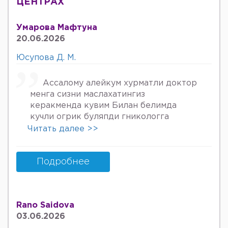
ЦЕНТРАХ
Умарова Мафтуна
20.06.2026
Юсупова Д. М.
Ассалому алейкум хурматли доктор
менга сизни маслахатингиз
керакменда кувим Билан белимда
кучли огрик буляпди гникологга
онкологов уролога хирурга учрадим
Читать далее >>
хаммаси яхши деяпди хатто стен
куйдирдик лекин фойдаси булмаяпди
охири вирус бормикин деган фикрга
Подробнее
келяпман шунинг учун хатто
туберкулёз га текширтирдим Энди
Нима килшини билмай колдим ердам
Rano Saidova
Беринг 34га кирдим 3та фарзанди бор
03.06.2026
хурмат Билан Мафтуна