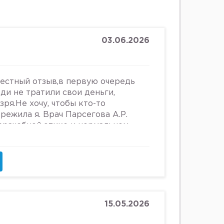
03.06.2026
честный отзыв,в первую очередь
юди не тратили свои деньги,
зря.Не хочу, чтобы кто-то
ережила я. Врач Парсегова А.Р.
 врачебной этике и нормальном
ошении к людям. Если хотите
ьницу или повесится, смело
что врач, тем более женщина,
 женщин, убивать в них
и высокомерно относится к
о всему после осмотра на
щупывании и т.д.,придя домой я
15.05.2026
е выделения. Женщинам старше