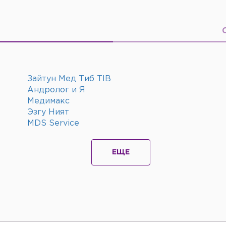
Зайтун Мед Тиб TIB
Андролог и Я
Медимакс
Эзгу Ният
MDS Service
ЕЩЕ