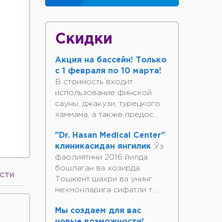
Скидки
Акция на бассейн! Только
с 1 февраля по 10 марта!
В стоимость входит
использование финской
сауны, джакузи, турецкого
хаммама, а также предос...
"Dr. Hasan Medical Center"
клиникасидан янгилик
Ўз
фаолиятини 2016 йилда
бошлаган ва хозирда
СТИ
Тошкент шахри ва унинг
мехмонларига сифатли т...
Мы создаем для вас
новые возможности!