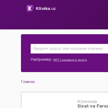
Например:
МРТ головного мозга
Главная
Клиника
Sixat va Faro