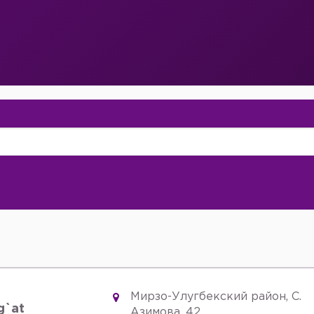
Мирзо-Улугбекский район, С.
g`at
Азимова, 42