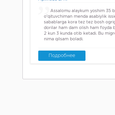
Assalomu alaykum yoshim 35 
o'qituvchiman menda asabiylik iss
sabablarga kora tez tez bosh ogrig
dorilar ham dam olish ham foyda 
2 kun 3 kunda otib ketadi. Bu mig
nima qilsam boladi.
Подробнее