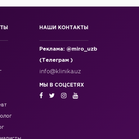
СТЫ
НАШИ КОНТАКТЫ
Реклама: @miro_uzb
(Телеграм )
г
info@klinika.uz
МЫ В СОЦСЕТЯХ
евт
олог
ог
иалисты