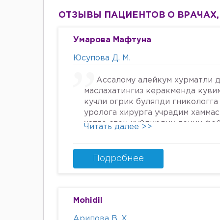
ОТЗЫВЫ ПАЦИЕНТОВ О ВРАЧАХ,
Умарова Мафтуна
Юсупова Д. М.
Ассалому алейкум хурматли д
маслахатингиз керакменда куви
кучли огрик буляпди гникологга
уролога хирурга учрадим хамма
хатто стен куйдирдик лекин фо
Читать далее >>
охири вирус бормикин деган фи
шунинг учун хатто туберкулёз 
Энди Нима килшини билмай кол
Подробнее
34га кирдим 3та фарзанди бор х
Мафтуна
Mohidil
Арипова В. Х.