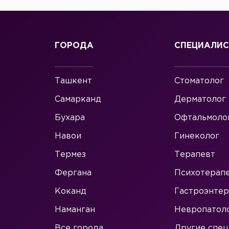
ГОРОДА
СПЕЦИАЛИ
Ташкент
Стоматолог
Самарканд
Дерматолог
Бухара
Офтальмоло
Навои
Гинеколог
Термез
Терапевт
Фергана
Психотерап
Коканд
Гастроэнтер
Наманган
Невропатол
Все города
Другие спец