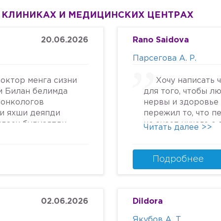
 КЛИНИКАХ И МЕДИЦИНСКИХ ЦЕНТРАХ
20.06.2026
Rano Saidova
Парсегова А. Р.
октор менга сизни
Хочу написать 
м Билан белимда
для того, чтобы л
 онкологов
нервы и здоровье 
си яхши деяпди
пережил то, что п
йдаси булмаяпди
не знает ничего о
Читать далее >>
крга келяпман
человеческом отн
га текширтирдим
попасть в психбол
дим ердам Беринг
идите.Я не знала, 
Подробнее
урмат Билан
может так унижать
надежду, грубить 
пациентам. Плюс к
кресле и грубом о
02.06.2026
Dildora
заметила кровяны
Якубов А. Т.