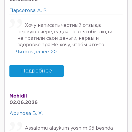
хурмат Билан Мафтуна
Парсегова А. Р.
Хочу написать честный отзыв,в
первую очередь для того, чтобы люди
не тратили свои деньги, нервы и
здоровье зря.Не хочу, чтобы кто-то
пережил то, что пережила я. Врач
Читать далее >>
Парсегова А.Р. не знает ничего о
врачебной этике и нормальном
человеческом отношении к людям.
Подробнее
Если хотите попасть в психбольницу
или повесится, смело идите.Я не знала,
что врач, тем более женщина, может
Mohidil
так унижать женщин, убивать в них
02.06.2026
надежду, грубить и высокомерно
относится к пациентам. Плюс ко всему
Арипова В. Х.
после осмотра на кресле и грубом
ощупывании и т.д.,придя домой я
Assalomu alaykum yoshim 35 beshda
заметила кровяные выделения.