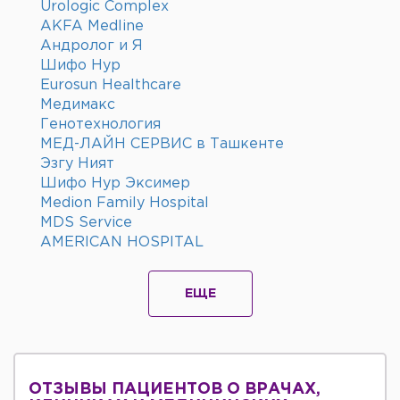
Urologic Complex
AKFA Medline
Андролог и Я
Шифо Нур
Eurosun Healthcare
Медимакс
Генотехнология
МЕД-ЛАЙН СЕРВИС в Ташкенте
Эзгу Ният
Шифо Нур Эксимер
Medion Family Hospital
MDS Service
AMERICAN HOSPITAL
ЕЩЕ
ОТЗЫВЫ ПАЦИЕНТОВ О ВРАЧАХ,