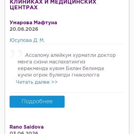
КЛИНИКАХ И МЕДИЦИНСКИХ
ЦЕНТРАХ
Умарова Мафтуна
20.06.2026
Юсупова Д. М.
Ассалому алейкум хурматли доктор
менга сизни маслахатингиз
керакменда кувим Билан белимда
кучли огрик буляпди гникологга
онкологов уролога хирурга учрадим
Читать далее >>
хаммаси яхши деяпди хатто стен
куйдирдик лекин фойдаси булмаяпди
охири вирус бормикин деган фикрга
Подробнее
келяпман шунинг учун хатто
туберкулёз га текширтирдим Энди
Нима килшини билмай колдим ердам
Rano Saidova
Беринг 34га кирдим 3та фарзанди бор
03.06.2026