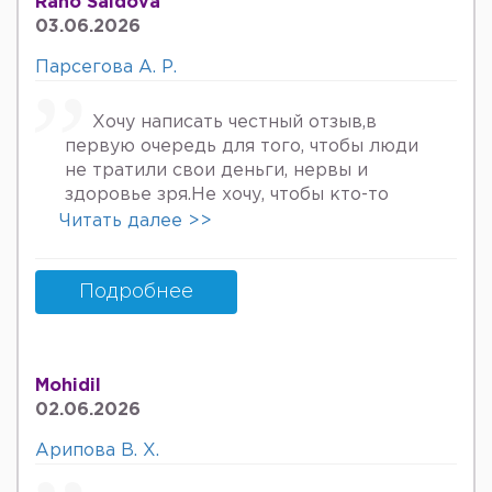
Rano Saidova
Беринг 34га кирдим 3та фарзанди бор
03.06.2026
хурмат Билан Мафтуна
Парсегова А. Р.
Хочу написать честный отзыв,в
первую очередь для того, чтобы люди
не тратили свои деньги, нервы и
здоровье зря.Не хочу, чтобы кто-то
пережил то, что пережила я. Врач
Читать далее >>
Парсегова А.Р. не знает ничего о
врачебной этике и нормальном
человеческом отношении к людям.
Подробнее
Если хотите попасть в психбольницу
или повесится, смело идите.Я не знала,
что врач, тем более женщина, может
Mohidil
так унижать женщин, убивать в них
02.06.2026
надежду, грубить и высокомерно
относится к пациентам. Плюс ко всему
Арипова В. Х.
после осмотра на кресле и грубом
ощупывании и т.д.,придя домой я