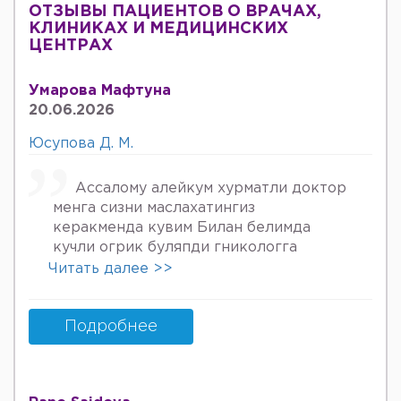
ОТЗЫВЫ ПАЦИЕНТОВ О ВРАЧАХ,
КЛИНИКАХ И МЕДИЦИНСКИХ
ЦЕНТРАХ
Умарова Мафтуна
20.06.2026
Юсупова Д. М.
Ассалому алейкум хурматли доктор
менга сизни маслахатингиз
керакменда кувим Билан белимда
кучли огрик буляпди гникологга
онкологов уролога хирурга учрадим
Читать далее >>
хаммаси яхши деяпди хатто стен
куйдирдик лекин фойдаси булмаяпди
охири вирус бормикин деган фикрга
Подробнее
келяпман шунинг учун хатто
туберкулёз га текширтирдим Энди
Нима килшини билмай колдим ердам