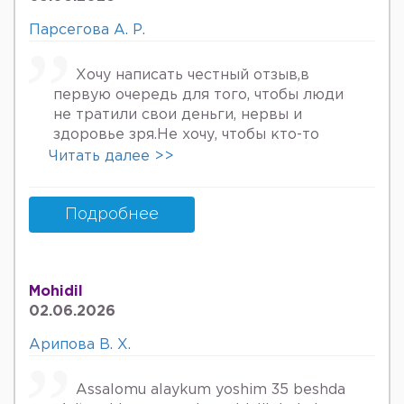
Парсегова А. Р.
Хочу написать честный отзыв,в
первую очередь для того, чтобы люди
не тратили свои деньги, нервы и
здоровье зря.Не хочу, чтобы кто-то
пережил то, что пережила я. Врач
Читать далее >>
Парсегова А.Р. не знает ничего о
врачебной этике и нормальном
человеческом отношении к людям.
Подробнее
Если хотите попасть в психбольницу
или повесится, смело идите.Я не знала,
что врач, тем более женщина, может
Mohidil
так унижать женщин, убивать в них
02.06.2026
надежду, грубить и высокомерно
относится к пациентам. Плюс ко всему
Арипова В. Х.
после осмотра на кресле и грубом
ощупывании и т.д.,придя домой я
Assalomu alaykum yoshim 35 beshda
заметила кровяные выделения.