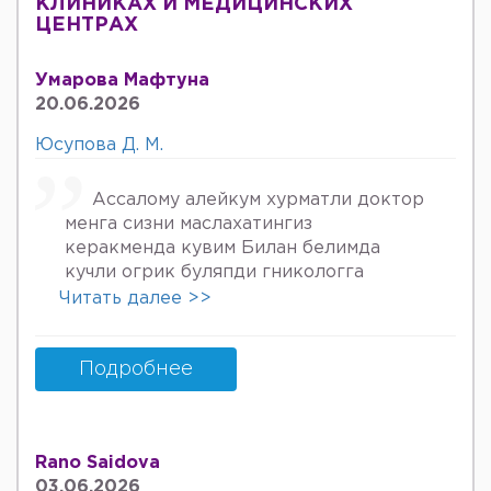
КЛИНИКАХ И МЕДИЦИНСКИХ
ЦЕНТРАХ
Умарова Мафтуна
20.06.2026
Юсупова Д. М.
Ассалому алейкум хурматли доктор
менга сизни маслахатингиз
керакменда кувим Билан белимда
кучли огрик буляпди гникологга
онкологов уролога хирурга учрадим
Читать далее >>
хаммаси яхши деяпди хатто стен
куйдирдик лекин фойдаси булмаяпди
охири вирус бормикин деган фикрга
Подробнее
келяпман шунинг учун хатто
туберкулёз га текширтирдим Энди
Нима килшини билмай колдим ердам
Rano Saidova
Беринг 34га кирдим 3та фарзанди бор
03.06.2026
хурмат Билан Мафтуна