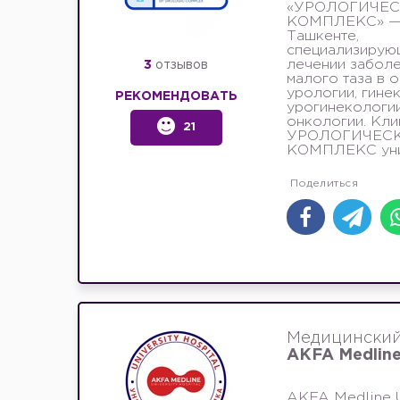
«УРОЛОГИЧЕ
КОМПЛЕКС» — 
Ташкенте,
специализирую
лечении заболе
3
отзывов
малого таза в 
урологии, гине
РЕКОМЕНДОВАТЬ
урогинекологии
онкологии. Кли
21
УРОЛОГИЧЕС
КОМПЛЕКС уник
Медицинский
AKFA Medlin
AKFA Medline U