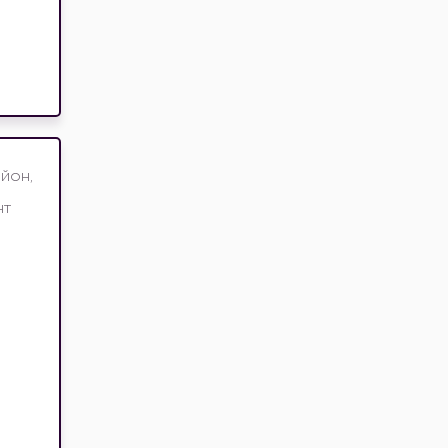
йон,
нт