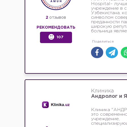
Hospital– лучш
учреждение в 
Узбекистана, к
символом сове
2
отзывов
преданности па
широкую репута
РЕКОМЕНДОВАТЬ
больница являет
107
Клиника
Андролог и 
Клиника "АНДР
это современн
учреждение,
специализирую