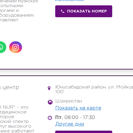
лечении мужских
 опытными
огами и
ПОКАЗАТЬ НОМЕР
борудованием,
тавляет
Юнусабадский район, ул. Мойку
 центр
100
Шахристан
M
 NUR" - это
Показать на карте
едицинское
оторое
Пт.
08:00 - 17:30
окий спектр
Другие дни
луг высокого
инике работают