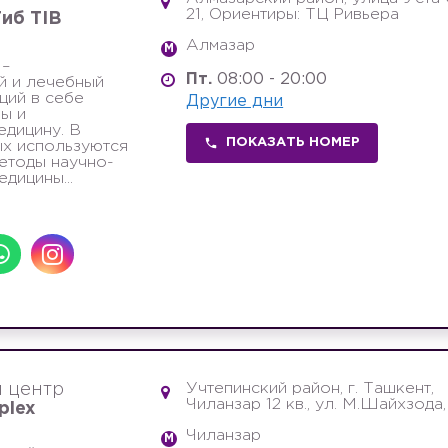
21, Ориентиры: ТЦ Ривьера
иб TIB
Алмазар
M
 –
Пт.
08:00 - 20:00
й и лечебный
щий в себе
Другие дни
ы и
дицину. В
ПОКАЗАТЬ НОМЕР
х используются
етоды научно-
дицины...
Учтепинский район, г. Ташкент,
 центр
Чиланзар 12 кв., ул. М.Шайхзода,
plex
Чиланзар
M