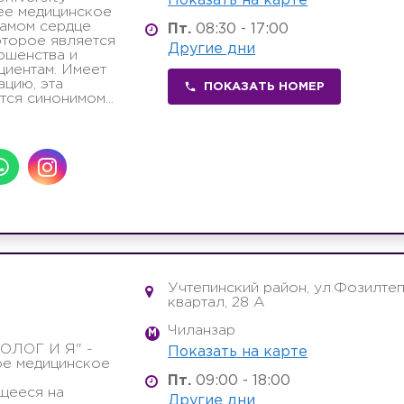
Показать на карте
ее медицинское
самом сердце
Пт.
08:30 - 17:00
оторое является
Другие дни
ршенства и
циентам. Имеет
цию, эта
ПОКАЗАТЬ НОМЕР
ся синонимом...
Учтепинский район, ул.Фозилтепа
квартал, 28 А
Я
Чиланзар
M
ОЛОГ И Я" -
Показать на карте
ое медицинское
Пт.
09:00 - 18:00
щееся на
Другие дни