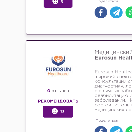
8
Медицинский
Eurosun Heal
Eurosun Health
широкий спектр
консультации с
диагностику, л
различных забо
0
отзывов
реабилитацию 
заболеваний. Н
РЕКОМЕНДОВАТЬ
состоит из опы
медицинских сес
13