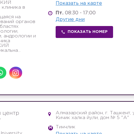
СКИЙ
Показать на карте
клиника в
Пт.
08:30 - 17:00
щаяся на
Другие дни
ваний органов
областях
кологии,
ПОКАЗАТЬ НОМЕР
, андрологии и
ника
КИЙ
альна...
Алмазарский район, г. Ташкент, 
 центр
Кичик халка йули, дом № 5 "А"
e
Тинчлик
M
niversity