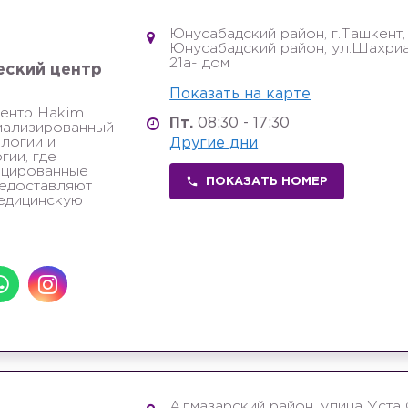
Юнусабадский район, г.Ташкент,
Юнусабадский район, ул.Шахри
21а- дом
еский центр
Показать на карте
центр Hakim
Пт.
08:30 - 17:30
циализированный
ологии и
Другие дни
гии, где
цированные
ПОКАЗАТЬ НОМЕР
редоставляют
едицинскую
Алмазарский район, улица Уста