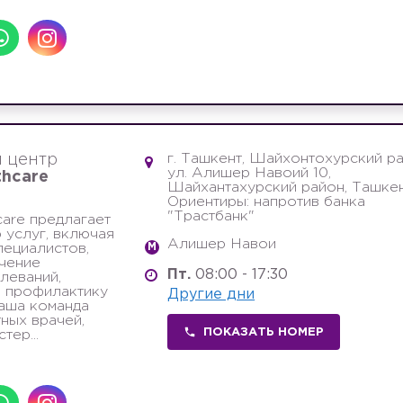
г. Ташкент, Шайхонтохурский ра
 центр
ул. Алишер Навоий 10,
thcare
Шайхантахурский район, Ташке
Ориентиры: напротив банка
"Трастбанк"
care предлагает
 услуг, включая
Алишер Навои
пециалистов,
M
ечение
Пт.
08:00 - 17:30
леваний,
и профилактику
Другие дни
аша команда
тных врачей,
ПОКАЗАТЬ НОМЕР
тер...