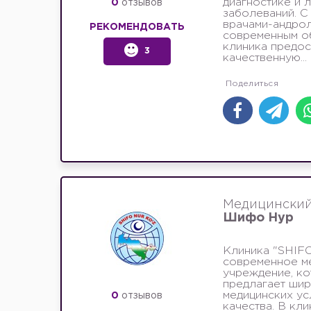
диагностике и 
0
отзывов
заболеваний. С
врачами-андрол
РЕКОМЕНДОВАТЬ
современным о
клиника предос
3
качественную...
Медицинский
Шифо Нур
Клиника "SHIFO
современное м
учреждение, к
предлагает шир
медицинских ус
0
отзывов
качества. В кл