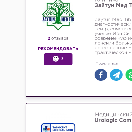
Зайтун Мед Т
Zaytun Med Tib
диагностически
центр, сочетаю
учение Ибн Син
современную ме
2
отзывов
лечении больны
естественные м
РЕКОМЕНДОВАТЬ
практической ме
3
Медицинский
Urologic Com