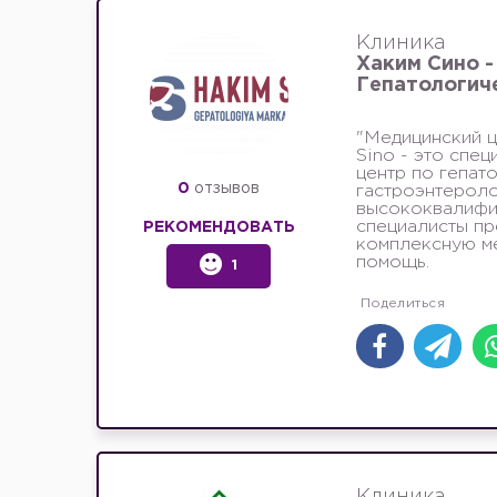
Клиника
Хаким Сино -
Гепатологич
"Медицинский 
Sino - это спе
центр по гепат
0
отзывов
гастроэнтероло
высококвалифи
специалисты п
РЕКОМЕНДОВАТЬ
комплексную м
помощь.
1
Клиника