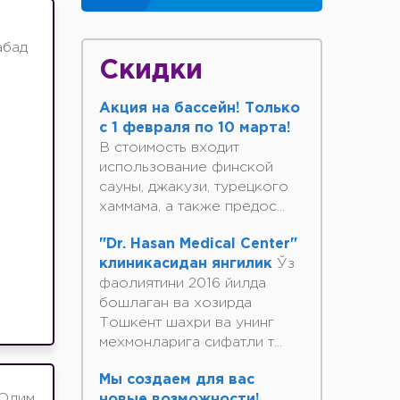
абад
Скидки
Акция на бассейн! Только
с 1 февраля по 10 марта!
В стоимость входит
использование финской
сауны, джакузи, турецкого
хаммама, а также предос...
"Dr. Hasan Medical Center"
клиникасидан янгилик
Ўз
фаолиятини 2016 йилда
бошлаган ва хозирда
Тошкент шахри ва унинг
мехмонларига сифатли т...
Мы создаем для вас
 Олим
новые возможности!