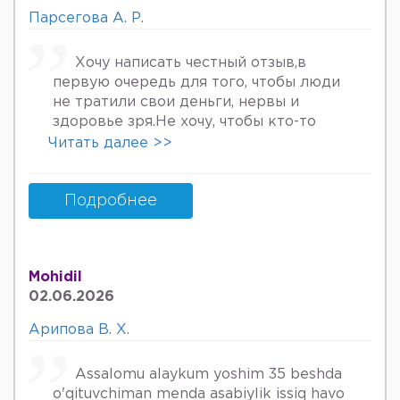
Парсегова А. Р.
Хочу написать честный отзыв,в
первую очередь для того, чтобы люди
не тратили свои деньги, нервы и
здоровье зря.Не хочу, чтобы кто-то
пережил то, что пережила я. Врач
Читать далее >>
Парсегова А.Р. не знает ничего о
врачебной этике и нормальном
человеческом отношении к людям.
Подробнее
Если хотите попасть в психбольницу
или повесится, смело идите.Я не знала,
что врач, тем более женщина, может
Mohidil
так унижать женщин, убивать в них
02.06.2026
надежду, грубить и высокомерно
относится к пациентам. Плюс ко всему
Арипова В. Х.
после осмотра на кресле и грубом
ощупывании и т.д.,придя домой я
Assalomu alaykum yoshim 35 beshda
заметила кровяные выделения.
o'qituvchiman menda asabiylik issiq havo
Женщинам старше 30 она выносит