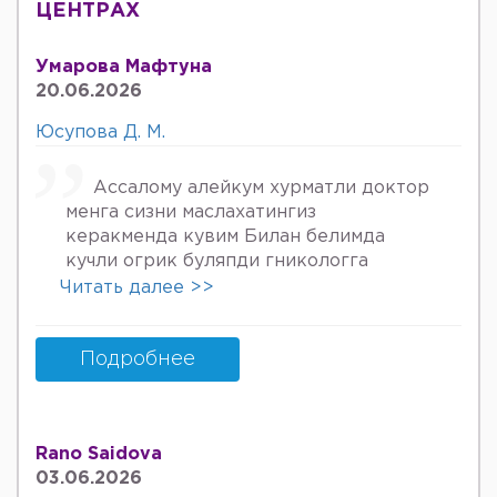
ЦЕНТРАХ
Умарова Мафтуна
20.06.2026
Юсупова Д. М.
Ассалому алейкум хурматли доктор
менга сизни маслахатингиз
керакменда кувим Билан белимда
кучли огрик буляпди гникологга
онкологов уролога хирурга учрадим
Читать далее >>
хаммаси яхши деяпди хатто стен
куйдирдик лекин фойдаси булмаяпди
охири вирус бормикин деган фикрга
Подробнее
келяпман шунинг учун хатто
туберкулёз га текширтирдим Энди
Нима килшини билмай колдим ердам
Rano Saidova
Беринг 34га кирдим 3та фарзанди бор
03.06.2026
хурмат Билан Мафтуна