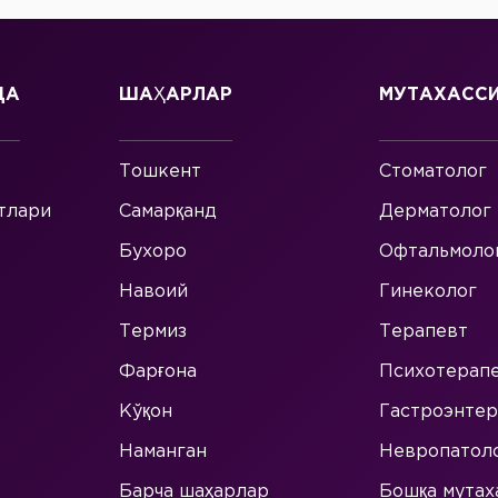
ДА
ШАҲАРЛАР
МУТАХАСС
Тошкент
Стоматолог
тлари
Самарқанд
Дерматолог
Бухоро
Офтальмоло
Навоий
Гинеколог
Термиз
Терапевт
Фарғона
Психотерап
Кўқон
Гастроэнтер
Наманган
Невропатол
Барча шаҳарлар
Бошқа мутах