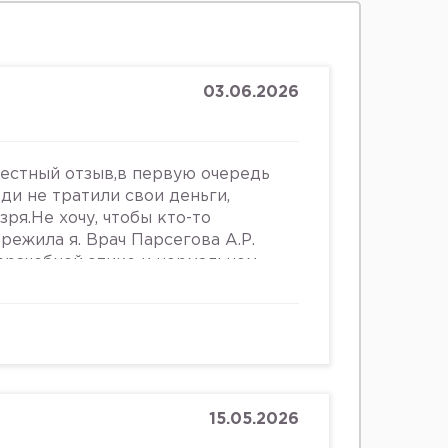
03.06.2026
честный отзыв,в первую очередь
юди не тратили свои деньги,
зря.Не хочу, чтобы кто-то
ережила я. Врач Парсегова А.Р.
 врачебной этике и нормальном
ошении к людям. Если хотите
ьницу или повесится, смело
что врач, тем более женщина,
 женщин, убивать в них
и высокомерно относится к
о всему после осмотра на
щупывании и т.д.,придя домой я
15.05.2026
е выделения. Женщинам старше