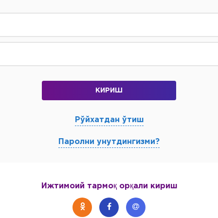
КИРИШ
Рўйхатдан ўтиш
Паролни унутдингизми?
Ижтимоий тармоқ орқали кириш