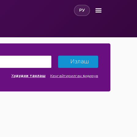
РУ
Излаш
Ҳудудни танлаш
Кенгайтирилган қидирув