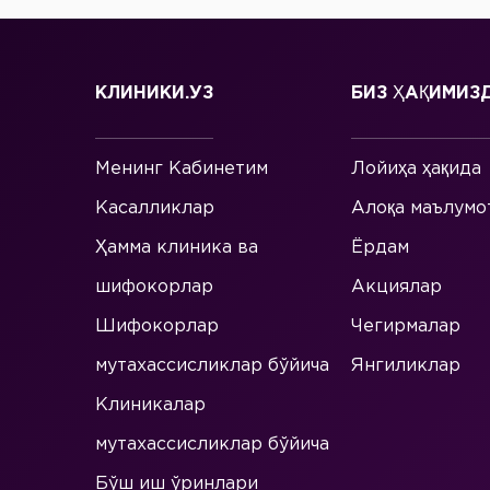
КЛИНИКИ.УЗ
БИЗ ҲАҚИМИЗ
Менинг Кабинетим
Лойиҳа ҳақида
Касалликлар
Алоқа маълумо
Ҳамма клиника ва
Ёрдам
шифокорлар
Акциялар
Шифокорлар
Чегирмалар
мутахассисликлар бўйича
Янгиликлар
Клиникалар
мутахассисликлар бўйича
Бўш иш ўринлари