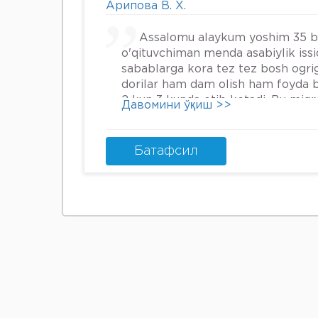
Арипова В. Х.
Assalomu alaykum yoshim 35 
o'qituvchiman menda asabiylik iss
sabablarga kora tez tez bosh ogrig
dorilar ham dam olish ham foyda 
2 kun 3 kunda otib ketadi. Bu mig
Давомини ўқиш >>
nima qilsam boladi.
Батафсил