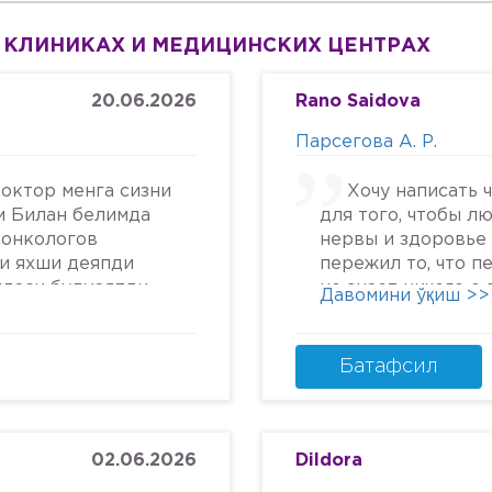
 КЛИНИКАХ И МЕДИЦИНСКИХ ЦЕНТРАХ
20.06.2026
Rano Saidova
Парсегова А. Р.
октор менга сизни
Хочу написать 
м Билан белимда
для того, чтобы л
 онкологов
нервы и здоровье 
си яхши деяпди
пережил то, что п
йдаси булмаяпди
не знает ничего о
Давомини ўқиш >>
крга келяпман
человеческом отн
га текширтирдим
попасть в психбол
дим ердам Беринг
идите.Я не знала, 
Батафсил
урмат Билан
может так унижать
надежду, грубить 
пациентам. Плюс к
кресле и грубом о
02.06.2026
Dildora
заметила кровяны