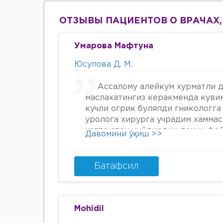
ОТЗЫВЫ ПАЦИЕНТОВ О ВРАЧАХ,
Умарова Мафтуна
Юсупова Д. М.
Ассалому алейкум хурматли д
маслахатингиз керакменда куви
кучли огрик буляпди гникологга
уролога хирурга учрадим хамма
хатто стен куйдирдик лекин фо
Давомини ўқиш >>
охири вирус бормикин деган фи
шунинг учун хатто туберкулёз 
Энди Нима килшини билмай кол
Батафсил
34га кирдим 3та фарзанди бор х
Мафтуна
Mohidil