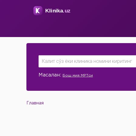
Масалан:
Бош мия МРТси
Главная