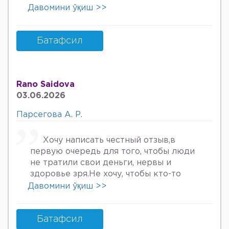
онкологов уролога хирурга учрадим
Давомини ўқиш >>
хаммаси яхши деяпди хатто стен
куйдирдик лекин фойдаси булмаяпди
охири вирус бормикин деган фикрга
Батафсил
келяпман шунинг учун хатто
туберкулёз га текширтирдим Энди
Нима килшини билмай колдим ердам
Rano Saidova
Беринг 34га кирдим 3та фарзанди бор
03.06.2026
хурмат Билан Мафтуна
Парсегова А. Р.
Хочу написать честный отзыв,в
первую очередь для того, чтобы люди
не тратили свои деньги, нервы и
здоровье зря.Не хочу, чтобы кто-то
пережил то, что пережила я. Врач
Давомини ўқиш >>
Парсегова А.Р. не знает ничего о
врачебной этике и нормальном
человеческом отношении к людям.
Батафсил