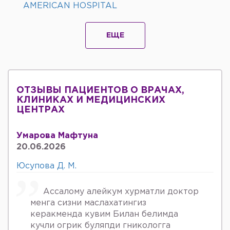
AMERICAN HOSPITAL
ЕЩЕ
ОТЗЫВЫ ПАЦИЕНТОВ О ВРАЧАХ,
КЛИНИКАХ И МЕДИЦИНСКИХ
ЦЕНТРАХ
Умарова Мафтуна
20.06.2026
Юсупова Д. М.
Ассалому алейкум хурматли доктор
менга сизни маслахатингиз
керакменда кувим Билан белимда
кучли огрик буляпди гникологга