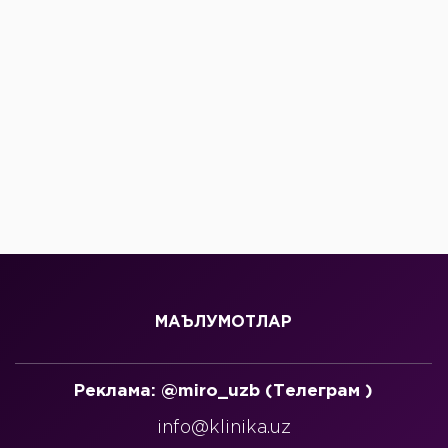
МАЪЛУМОТЛАР
Реклама: @miro_uzb (Телеграм )
info@klinika.uz