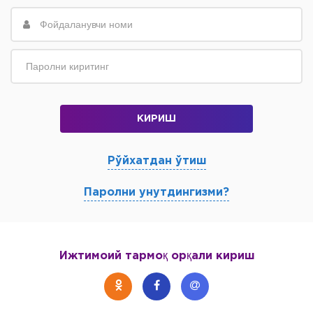
КИРИШ
Рўйхатдан ўтиш
Паролни унутдингизми?
Ижтимоий тармоқ орқали кириш