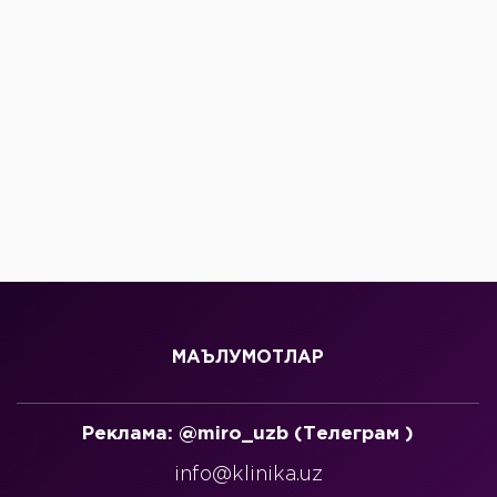
МАЪЛУМОТЛАР
Реклама: @miro_uzb (Телеграм )
info@klinika.uz