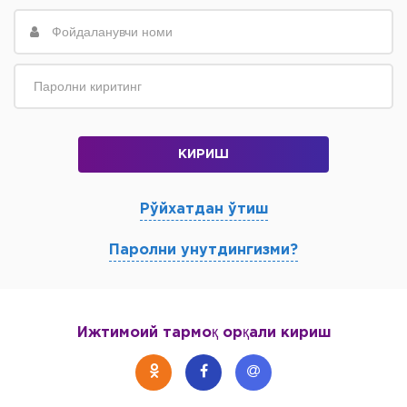
КИРИШ
Рўйхатдан ўтиш
Паролни унутдингизми?
Ижтимоий тармоқ орқали кириш