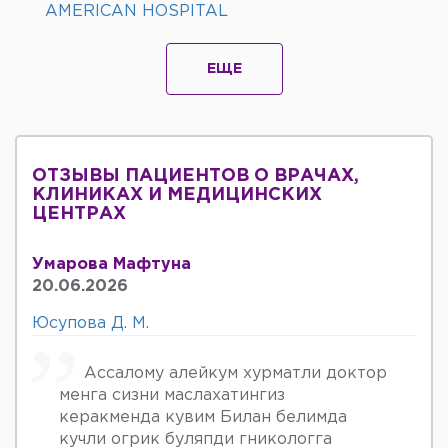
AMERICAN HOSPITAL
ЕЩЕ
ОТЗЫВЫ ПАЦИЕНТОВ О ВРАЧАХ,
КЛИНИКАХ И МЕДИЦИНСКИХ
ЦЕНТРАХ
Умарова Мафтуна
20.06.2026
Юсупова Д. М.
Ассалому алейкум хурматли доктор
менга сизни маслахатингиз
керакменда кувим Билан белимда
кучли огрик буляпди гникологга