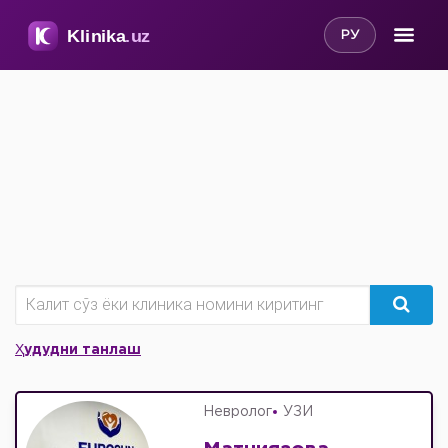
РУ
Ҳудудни танлаш
Невролог
УЗИ