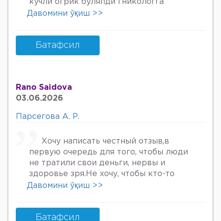
кучли огрик буляпди гникологга
онкологов уролога хирурга учрадим
Давомини ўқиш >>
хаммаси яхши деяпди хатто стен
куйдирдик лекин фойдаси булмаяпди
охири вирус бормикин деган фикрга
Батафсил
келяпман шунинг учун хатто
туберкулёз га текширтирдим Энди
Нима килшини билмай колдим ердам
Rano Saidova
Беринг 34га кирдим 3та фарзанди бор
03.06.2026
хурмат Билан Мафтуна
Парсегова А. Р.
Хочу написать честный отзыв,в
первую очередь для того, чтобы люди
не тратили свои деньги, нервы и
здоровье зря.Не хочу, чтобы кто-то
пережил то, что пережила я. Врач
Давомини ўқиш >>
Парсегова А.Р. не знает ничего о
врачебной этике и нормальном
человеческом отношении к людям.
Батафсил