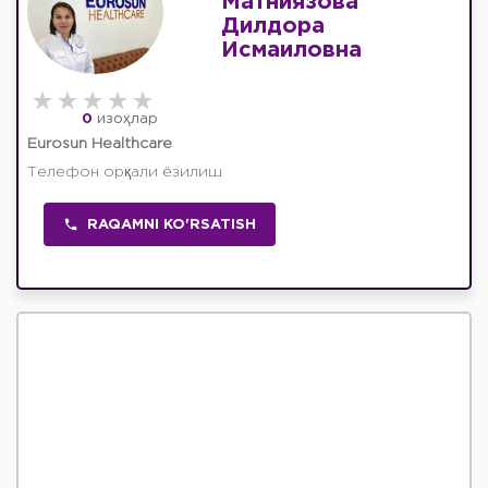
Матниязова
Дилдора
Исмаиловна
0
изоҳлар
Eurosun Healthcare
Телефон орқали ёзилиш
RAQAMNI KO'RSATISH