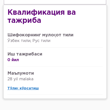
Квалификация ва
тажриба
Шифокорнинг мулоқот тили
Ўзбек тили, Рус тили
Иш тажрибаси
0 йил
Маълумоти
28 yil malaka
Тўлиқ кўрсатиш