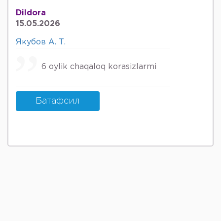
не к ней.
Dildora
15.05.2026
Якубов А. Т.
6 oylik chaqaloq korasizlarmi
Батафсил