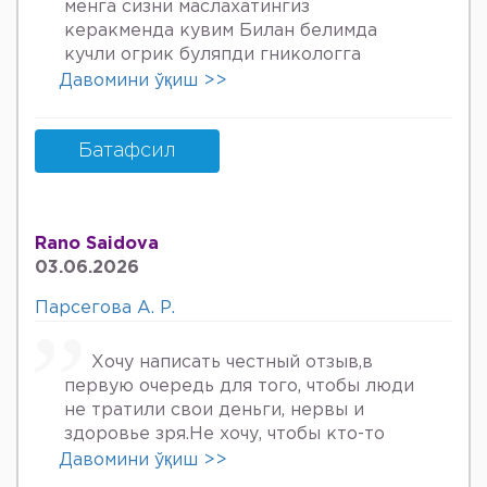
менга сизни маслахатингиз
керакменда кувим Билан белимда
кучли огрик буляпди гникологга
онкологов уролога хирурга учрадим
Давомини ўқиш >>
хаммаси яхши деяпди хатто стен
куйдирдик лекин фойдаси булмаяпди
охири вирус бормикин деган фикрга
Батафсил
келяпман шунинг учун хатто
туберкулёз га текширтирдим Энди
Нима килшини билмай колдим ердам
Rano Saidova
Беринг 34га кирдим 3та фарзанди бор
03.06.2026
хурмат Билан Мафтуна
Парсегова А. Р.
Хочу написать честный отзыв,в
первую очередь для того, чтобы люди
не тратили свои деньги, нервы и
здоровье зря.Не хочу, чтобы кто-то
пережил то, что пережила я. Врач
Давомини ўқиш >>
Парсегова А.Р. не знает ничего о