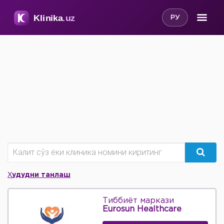
РУ
Ҳудудни танлаш
Тиббиёт маркази
Eurosun Healthcare