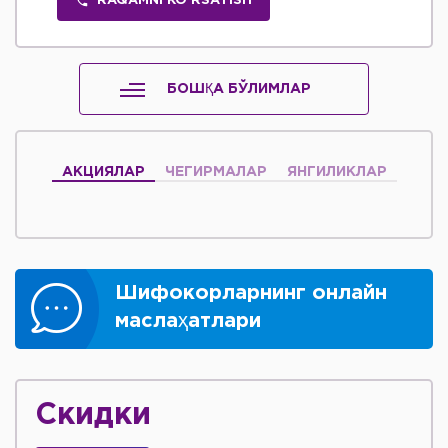
RAQAMNI KO'RSATISH
БОШҚА БЎЛИМЛАР
АКЦИЯЛАР
ЧЕГИРМАЛАР
ЯНГИЛИКЛАР
Шифокорларнинг онлайн
маслаҳатлари
Скидки