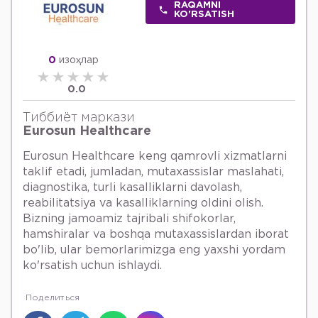
RAQAMNI
KO'RSATISH
0
изоҳлар
0.0
Тиббиёт маркази
Eurosun Healthcare
Eurosun Healthcare keng qamrovli xizmatlarni
taklif etadi, jumladan, mutaxassislar maslahati,
diagnostika, turli kasalliklarni davolash,
reabilitatsiya va kasalliklarning oldini olish.
Bizning jamoamiz tajribali shifokorlar,
hamshiralar va boshqa mutaxassislardan iborat
bo'lib, ular bemorlarimizga eng yaxshi yordam
ko'rsatish uchun ishlaydi.