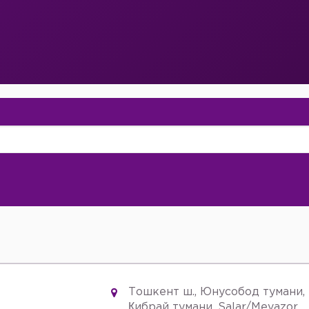
Тошкент ш., Юнусобод тумани,
Қибрай тумани, Salar/Mevazor