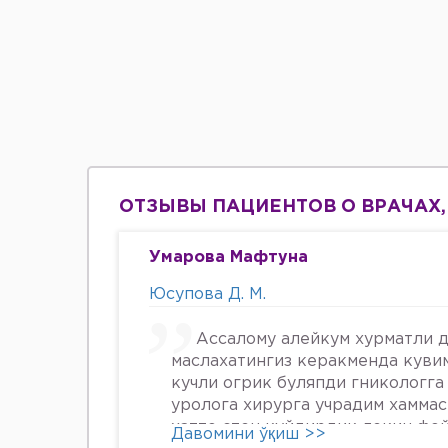
ОТЗЫВЫ ПАЦИЕНТОВ О ВРАЧАХ,
Умарова Мафтуна
Юсупова Д. М.
Ассалому алейкум хурматли д
маслахатингиз керакменда куви
кучли огрик буляпди гникологга
уролога хирурга учрадим хамма
хатто стен куйдирдик лекин фо
Давомини ўқиш >>