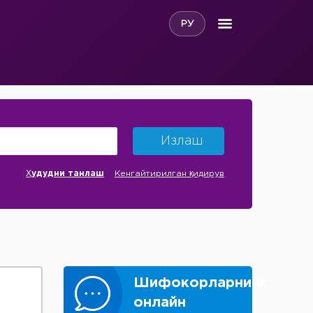
РУ
Излаш
Ҳудудни танлаш
Кенгайтирилган қидирув
Шифокорларнинг
онлайн