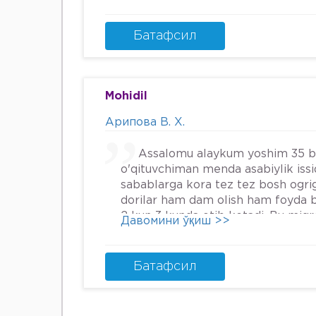
охири вирус бормикин деган фи
шунинг учун хатто туберкулёз 
Энди Нима килшини билмай кол
Батафсил
34га кирдим 3та фарзанди бор х
Мафтуна
Mohidil
Арипова В. Х.
Assalomu alaykum yoshim 35 
o'qituvchiman menda asabiylik iss
sabablarga kora tez tez bosh ogrig
dorilar ham dam olish ham foyda 
2 kun 3 kunda otib ketadi. Bu mig
Давомини ўқиш >>
nima qilsam boladi.
Батафсил