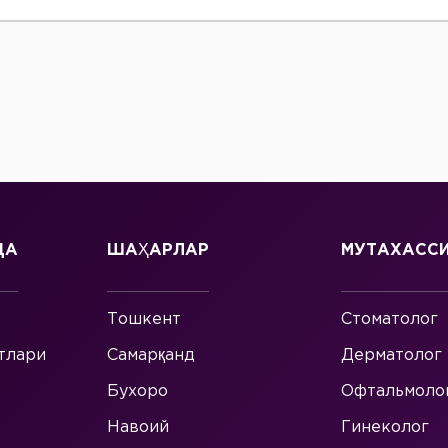
ДА
ШАҲАРЛАР
МУТАХАСС
Тошкент
Стоматолог
тлари
Самарқанд
Дерматолог
Бухоро
Офтальмоло
Навоий
Гинеколог