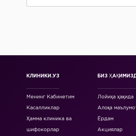
КЛИНИКИ.УЗ
БИЗ ҲАҚИМИЗ
Менинг Кабинетим
Лойиҳа ҳақида
Касалликлар
Алоқа маълумо
Ҳамма клиника ва
Ёрдам
шифокорлар
Акциялар