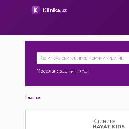
Масалан:
Бош мия МРТси
Главная
Клиника
HAYAT KIDS